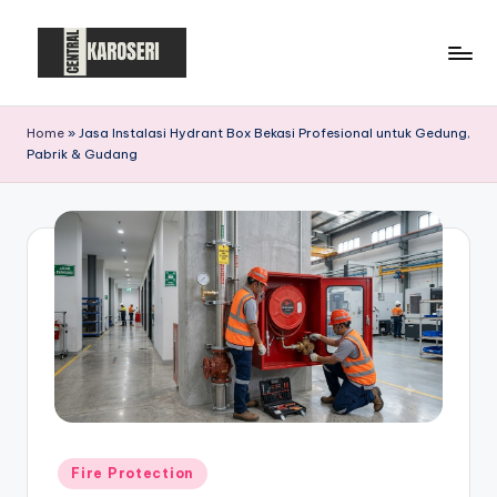
Skip
to
C
Central
content
Karoseri
e
Home
»
Jasa Instalasi Hydrant Box Bekasi Profesional untuk Gedung,
Pabrik & Gudang
n
t
r
a
l
K
a
r
o
Posted
Fire Protection
in