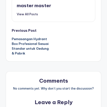
master master
View All Posts
Post
Previous Post
Pemasangan Hydrant
navigation
Box Profesional Sesuai
Standar untuk Gedung
& Pabrik
Comments
No comments yet. Why don’t you start the discussion?
Leave a Reply