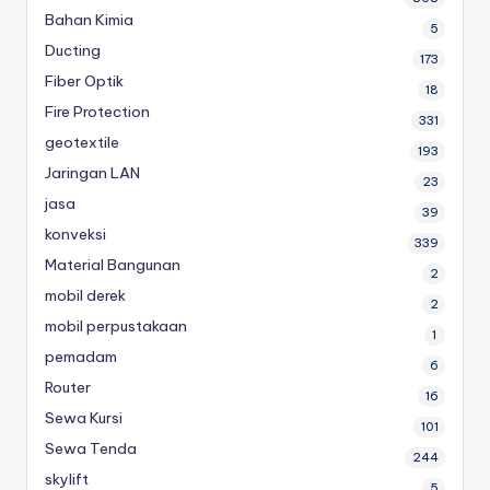
Bahan Kimia
5
Ducting
173
Fiber Optik
18
Fire Protection
331
geotextile
193
Jaringan LAN
23
jasa
39
konveksi
339
Material Bangunan
2
mobil derek
2
mobil perpustakaan
1
pemadam
6
Router
16
Sewa Kursi
101
Sewa Tenda
244
skylift
5