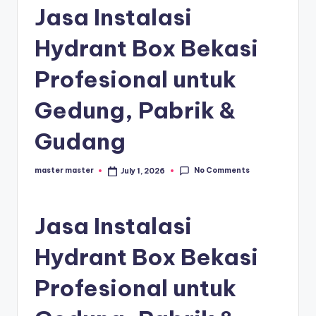
s
Jasa Instalasi
e
Hydrant Box Bekasi
ri
Profesional untuk
Gedung, Pabrik &
Gudang
No Comments
master master
July 1, 2026
Posted
by
Jasa Instalasi
Hydrant Box Bekasi
Profesional untuk