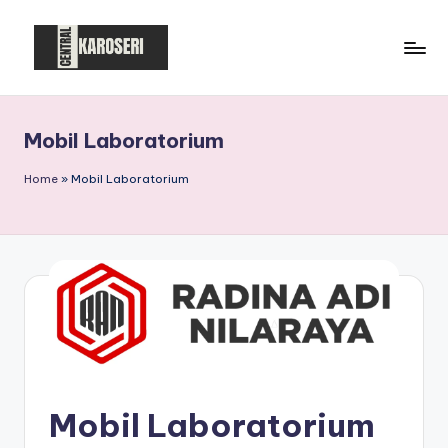
Skip
to
C
Central
content
Karoseri
e
Mobil Laboratorium
n
t
Home
»
Mobil Laboratorium
r
a
l
K
a
r
o
Mobil Laboratorium