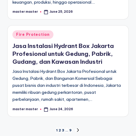
keuangan, produksi, hingga operasional.…
master master
June 25, 2026
Posted
by
Posted
Fire Protection
in
Jasa Instalasi Hydrant Box Jakarta
Profesional untuk Gedung, Pabrik,
Gudang, dan Kawasan Industri
Jasa Instalasi Hydrant Box Jakarta Profesional untuk
Gedung, Pabrik, dan Bangunan Komersial Sebagai
pusat bisnis dan industri terbesar di Indonesia, Jakarta
memiliki ribuan gedung perkantoran, pusat
perbelanjaan, rumah sakit, apartemen,…
master master
June 24, 2026
Posted
by
Posts
1
2
3
…
9
NEXT