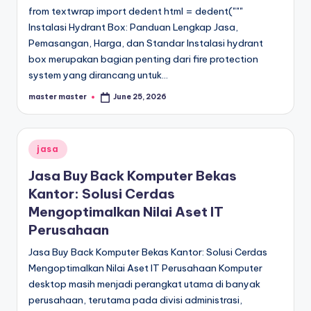
from textwrap import dedent html = dedent("""
Instalasi Hydrant Box: Panduan Lengkap Jasa,
Pemasangan, Harga, dan Standar Instalasi hydrant
box merupakan bagian penting dari fire protection
system yang dirancang untuk…
master master
June 25, 2026
Posted
by
Posted
jasa
in
Jasa Buy Back Komputer Bekas
Kantor: Solusi Cerdas
Mengoptimalkan Nilai Aset IT
Perusahaan
Jasa Buy Back Komputer Bekas Kantor: Solusi Cerdas
Mengoptimalkan Nilai Aset IT Perusahaan Komputer
desktop masih menjadi perangkat utama di banyak
perusahaan, terutama pada divisi administrasi,