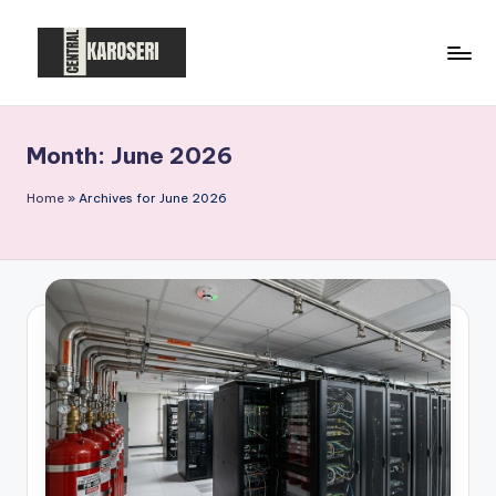
Skip
to
C
Central
content
Karoseri
e
Month:
June 2026
n
t
Home
»
Archives for June 2026
r
a
l
K
a
r
o