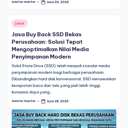
master master
June 30, 2026
Posted
by
Posted
jasa
in
Jasa Buy Back SSD Bekas
Perusahaan: Solusi Tepat
Mengoptimalkan Nilai Media
Penyimpanan Modern
Solid State Drive (SSD) telah menjadi standar media
penyimpanan modern bagi berbagai perusahaan.
Dibandingkan hard disk konvensional, SSD menawarkan
kecepatan baca dan tulis yang jauh lebih tinggi,
konsumsi daya yang…
master master
June 28, 2026
Posted
by