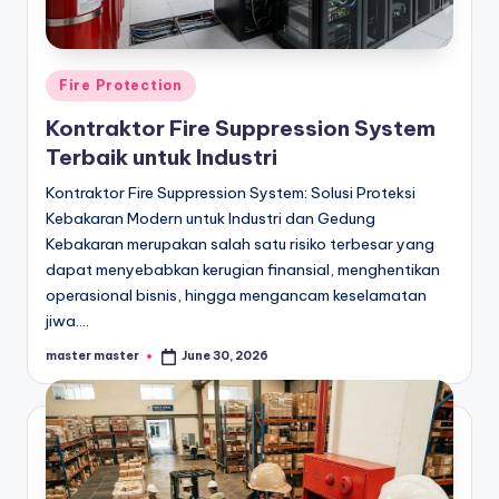
s
e
ri
Posted
Fire Protection
in
Kontraktor Fire Suppression System
Terbaik untuk Industri
Kontraktor Fire Suppression System: Solusi Proteksi
Kebakaran Modern untuk Industri dan Gedung
Kebakaran merupakan salah satu risiko terbesar yang
dapat menyebabkan kerugian finansial, menghentikan
operasional bisnis, hingga mengancam keselamatan
jiwa.…
master master
June 30, 2026
Posted
by