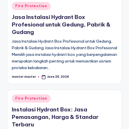
Posted
Fire Protection
in
Jasa Instalasi Hydrant Box
Profesional untuk Gedung, Pabrik &
Gudang
Jasa Instalasi Hydrant Box Profesional untuk Gedung,
Pabrik & Gudang Jasa Instalasi Hydrant Box Profesional
Memilih jasa instalasi hydrant box yang berpengalaman
merupakan langkah penting untuk memastikan sistem
proteksi kebakaran…
master master
June 25, 2026
Posted
by
Posted
Fire Protection
in
Instalasi Hydrant Box: Jasa
Pemasangan, Harga & Standar
Terbaru