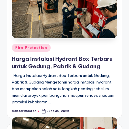
Posted
Fire Protection
in
Harga Instalasi Hydrant Box Terbaru
untuk Gedung, Pabrik & Gudang
Harga Instalasi Hydrant Box Terbaru untuk Gedung,
Pabrik & Gudang Mengetahui harga instalasi hydrant
box merupakan salah satu langkah penting sebelum
memulai proyek pembangunan maupun renovasi sistem
proteksi kebakaran.…
master master
June 30, 2026
Posted
by