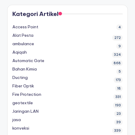
Kategori Artikel
Access Point
4
Alat Pesta
272
ambulance
9
Aqiqah
324
Automatic Gate
868
Bahan Kimia
5
Ducting
173
Fiber Optik
18
Fire Protection
331
geotextile
193
Jaringan LAN
23
jasa
39
konveksi
339