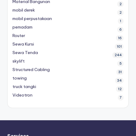
Material Bangunan
2
mobil derek
2
mobil perpustakaan
1
pemadam
6
Router
16
Sewa Kursi
101
Sewa Tenda
244
skylift
5
Structured Cabling
31
towing
34
truck tangki
12
Videotron
7