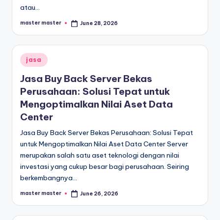
atau…
master master
June 28, 2026
Posted
by
Posted
jasa
in
Jasa Buy Back Server Bekas
Perusahaan: Solusi Tepat untuk
Mengoptimalkan Nilai Aset Data
Center
Jasa Buy Back Server Bekas Perusahaan: Solusi Tepat
untuk Mengoptimalkan Nilai Aset Data Center Server
merupakan salah satu aset teknologi dengan nilai
investasi yang cukup besar bagi perusahaan. Seiring
berkembangnya…
master master
June 26, 2026
Posted
by