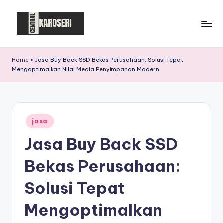
Skip
to
C
Central
content
Karoseri
e
Home
»
Jasa Buy Back SSD Bekas Perusahaan: Solusi Tepat
Mengoptimalkan Nilai Media Penyimpanan Modern
n
t
r
Posted
a
jasa
in
Jasa Buy Back SSD
l
K
Bekas Perusahaan:
a
Solusi Tepat
r
Mengoptimalkan
o