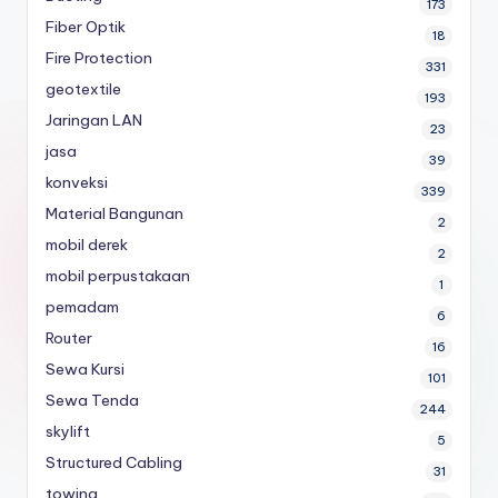
173
Fiber Optik
18
Fire Protection
331
geotextile
193
Jaringan LAN
23
jasa
39
konveksi
339
Material Bangunan
2
mobil derek
2
mobil perpustakaan
1
pemadam
6
Router
16
Sewa Kursi
101
Sewa Tenda
244
skylift
5
Structured Cabling
31
towing