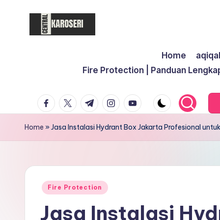
Skip
to
C
Central
content
Home
aqiqa
Karoseri
e
Fire Protection | Panduan Lengka
n
facebook.com
twitter.com
t.me
instagram.com
youtube.com
t
r
Home
»
Jasa Instalasi Hydrant Box Jakarta Profesional unt
a
l
K
Posted
Fire Protection
in
Jasa Instalasi Hy
a