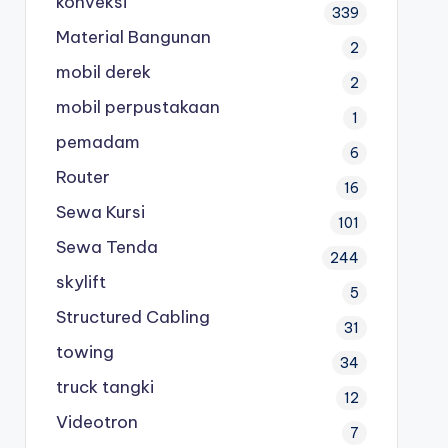
konveksi
339
Material Bangunan
2
mobil derek
2
mobil perpustakaan
1
pemadam
6
Router
16
Sewa Kursi
101
Sewa Tenda
244
skylift
5
Structured Cabling
31
towing
34
truck tangki
12
Videotron
7