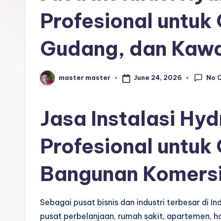
r
Profesional untuk
o
Gudang, dan Kawa
s
e
No 
June 24, 2026
master master
Posted
by
ri
Jasa Instalasi Hy
Profesional untuk
Bangunan Komersi
Sebagai pusat bisnis dan industri terbesar di I
pusat perbelanjaan, rumah sakit, apartemen, ho