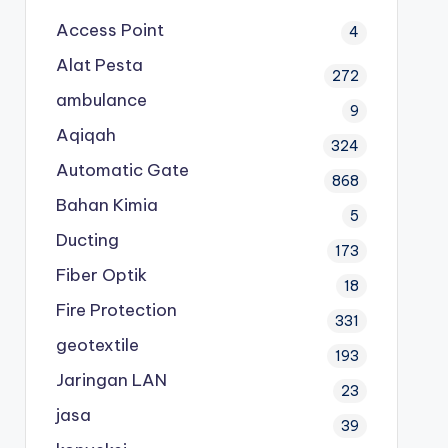
Access Point
4
Alat Pesta
272
ambulance
9
Aqiqah
324
Automatic Gate
868
Bahan Kimia
5
Ducting
173
Fiber Optik
18
Fire Protection
331
geotextile
193
Jaringan LAN
23
jasa
39