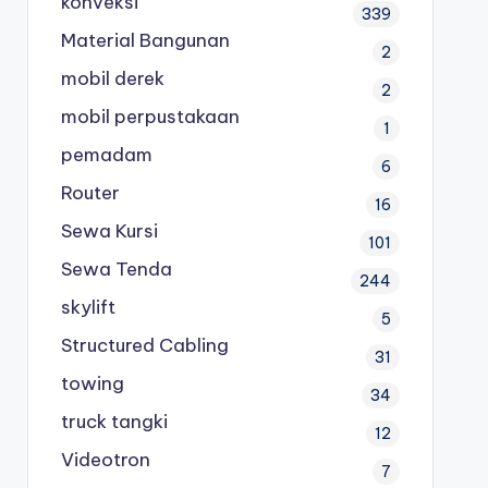
konveksi
339
Material Bangunan
2
mobil derek
2
mobil perpustakaan
1
pemadam
6
Router
16
Sewa Kursi
101
Sewa Tenda
244
skylift
5
Structured Cabling
31
towing
34
truck tangki
12
Videotron
7