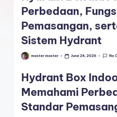
r
Perbedaan, Fungsi
o
Pemasangan, sert
s
Sistem Hydrant
e
ri
No 
June 24, 2026
master master
Posted
by
Hydrant Box Indoo
Memahami Perbeda
Standar Pemasan