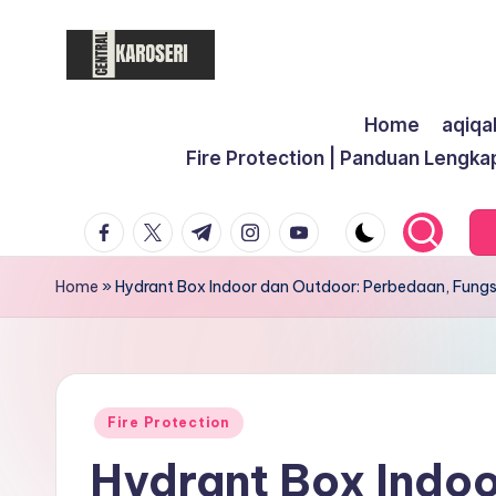
Skip
to
C
Central
content
Home
aqiqa
Karoseri
e
Fire Protection | Panduan Lengka
n
facebook.com
twitter.com
t.me
instagram.com
youtube.com
t
r
Home
»
Hydrant Box Indoor dan Outdoor: Perbedaan, Fung
a
l
K
Posted
Fire Protection
in
Hydrant Box Indoo
a