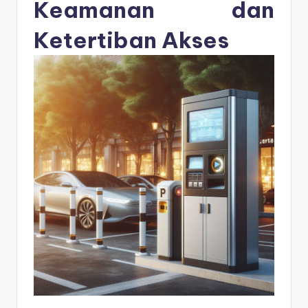
s
Keamanan dan
e
Ketertiban Akses
ri