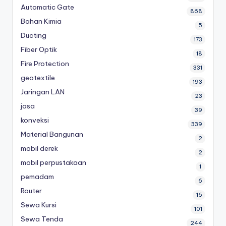
Automatic Gate
868
Bahan Kimia
5
Ducting
173
Fiber Optik
18
Fire Protection
331
geotextile
193
Jaringan LAN
23
jasa
39
konveksi
339
Material Bangunan
2
mobil derek
2
mobil perpustakaan
1
pemadam
6
Router
16
Sewa Kursi
101
Sewa Tenda
244