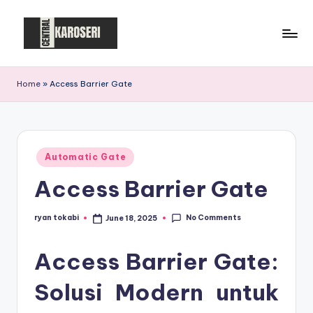
Skip
to
C
Central
content
Karoseri
e
Home
»
Access Barrier Gate
n
t
r
Posted
Automatic Gate
in
a
Access Barrier Gate
l
K
No Comments
ryan tokabi
June 18, 2025
Posted
by
a
Access Barrier Gate:
r
Solusi Modern untuk
o