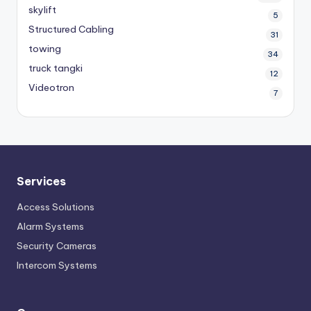
skylift
5
Structured Cabling
31
towing
34
truck tangki
12
Videotron
7
Services
Access Solutions
Alarm Systems
Security Cameras
Intercom Systems