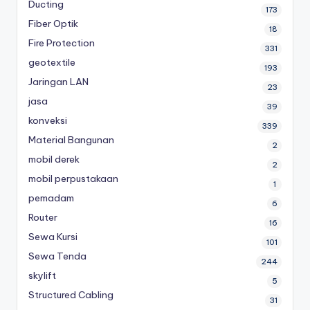
Ducting
173
Fiber Optik
18
Fire Protection
331
geotextile
193
Jaringan LAN
23
jasa
39
konveksi
339
Material Bangunan
2
mobil derek
2
mobil perpustakaan
1
pemadam
6
Router
16
Sewa Kursi
101
Sewa Tenda
244
skylift
5
Structured Cabling
31