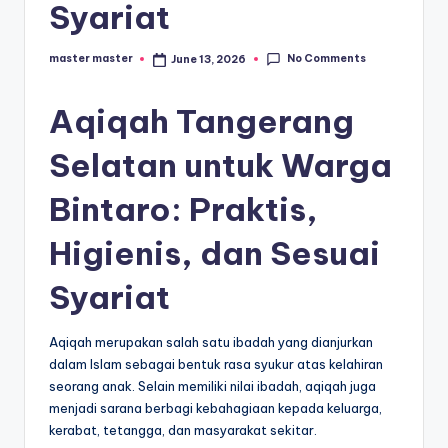
s
Syariat
e
ri
No Comments
master master
June 13, 2026
Posted
by
Aqiqah Tangerang
Selatan untuk Warga
Bintaro: Praktis,
Higienis, dan Sesuai
Syariat
Aqiqah merupakan salah satu ibadah yang dianjurkan
dalam Islam sebagai bentuk rasa syukur atas kelahiran
seorang anak. Selain memiliki nilai ibadah, aqiqah juga
menjadi sarana berbagi kebahagiaan kepada keluarga,
kerabat, tetangga, dan masyarakat sekitar.