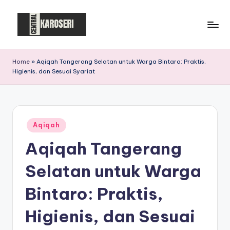
Skip
to
C
Central
content
Karoseri
e
Home
»
Aqiqah Tangerang Selatan untuk Warga Bintaro: Praktis,
Higienis, dan Sesuai Syariat
n
t
r
Posted
a
Aqiqah
in
Aqiqah Tangerang
l
K
Selatan untuk Warga
a
Bintaro: Praktis,
r
Higienis, dan Sesuai
o