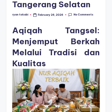
s
Tangerang Selatan
e
ri
No Comments
ryan tokabi
February 26, 2026
Posted
by
Aqiqah Tangsel:
Menjemput Berkah
Melalui Tradisi dan
Kualitas