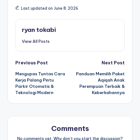
Last updated on June 8, 2026
ryan tokabi
View All Posts
Post
Previous Post
Next Post
Mengupas Tuntas Cara
Panduan Memilih Paket
navigation
Kerja Palang Pintu
Aqiqah Anak
Parkir Otomatis &
Perempuan Terbaik &
Teknologi Modern
Keberkahannya
Comments
No comments yet. Why don’t you start the discussion?