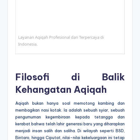
© 2026 Nur Aqiqah. Semua Hak Dilindungi Undang-
Undang.
Layanan Aqiqah Profesional dan Terpercaya di
Indonesia.
Filosofi di Balik
Kehangatan Aqiqah
Aqiqah bukan hanya soal memotong kambing dan
membagikan nasi kotak. Ia adalah sebuah syiar, sebuah
pengumuman kegembiraan kepada tetangga dan
kerabat bahwa telah lahir generasi baru yang diharapkan
menjadi insan salih dan saliha. Di wilayah seperti BSD,
Bintaro, hingga Ciputat, nilai-nilai kekeluargaan ini tetap