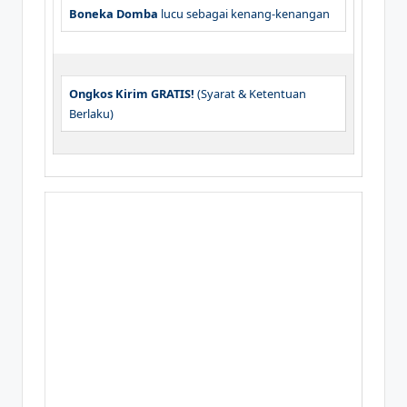
Boneka Domba
lucu sebagai kenang-kenangan
Ongkos Kirim GRATIS!
(Syarat & Ketentuan
Berlaku)
Siap Melaksanakan Aqiqah
Buah Hati Anda?
Dapatkan penawaran terbaik untuk
biaya
aqiqah anak perempuan
atau anak laki-