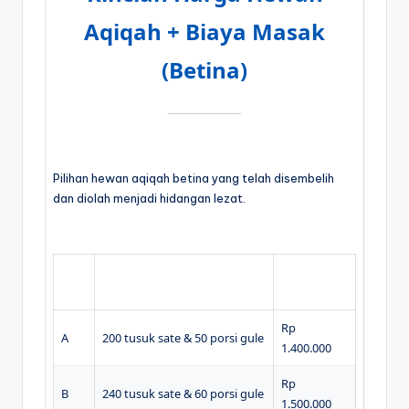
Aqiqah + Biaya Masak
(Betina)
Pilihan hewan aqiqah betina yang telah disembelih
dan diolah menjadi hidangan lezat.
Typ
Menu Olahan
Harga
e
Rp
A
200 tusuk sate & 50 porsi gule
1.400.000
Rp
B
240 tusuk sate & 60 porsi gule
1.500.000