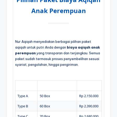
Anak Perempuan
Nur Aqiqah menyediakan berbagai pilihan paket
aqiqah untuk putri Anda dengan
biaya aqiqah anak
perempuan
yang transparan dan terjangkau. Semua
paket sudah termasuk proses penyembelihan sesuai
syariat, pengolahan, hingga pengiriman.
Type Paket
Jumlah Box Nasi Boks
Harga Paket
Type A
50 Box
Rp 2.150.000
Type B
60 Box
Rp 2.390.000
Type C
70 Box
Rp 2.680.000