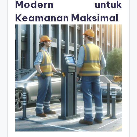
s
Modern untuk
e
Keamanan Maksimal
ri