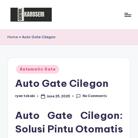
Skip
to
C
Central
content
Karoseri
e
Home
»
Auto Gate Cilegon
n
t
r
Posted
Automatic Gate
in
a
Auto Gate Cilegon
l
K
No Comments
ryan tokabi
June 25, 2025
Posted
by
a
Auto Gate Cilegon:
r
Solusi Pintu Otomatis
o