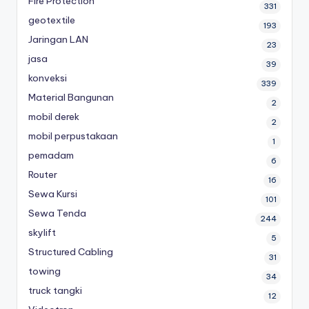
Fire Protection
331
geotextile
193
Jaringan LAN
23
jasa
39
konveksi
339
Material Bangunan
2
mobil derek
2
mobil perpustakaan
1
pemadam
6
Router
16
Sewa Kursi
101
Sewa Tenda
244
skylift
5
Structured Cabling
31
towing
34
truck tangki
12