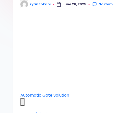
r
No Com
June 26, 2025
ryan tokabi
Posted
by
o
s
e
ri
Automatic Gate Solution