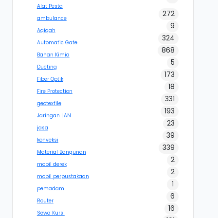
Alat Pesta
272
ambulance
9
Aqiqah
324
Automatic Gate
868
Bahan Kimia
5
Ducting
173
Fiber Optik
18
Fire Protection
331
geotextile
193
Jaringan LAN
23
jasa
39
konveksi
339
Material Bangunan
2
mobil derek
2
mobil perpustakaan
1
pemadam
6
Router
16
Sewa Kursi