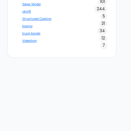
101
Sewa Tenda
244
skylift
5
Structured Cabling
31
towing
34
truck tangki
12
Videotron
7