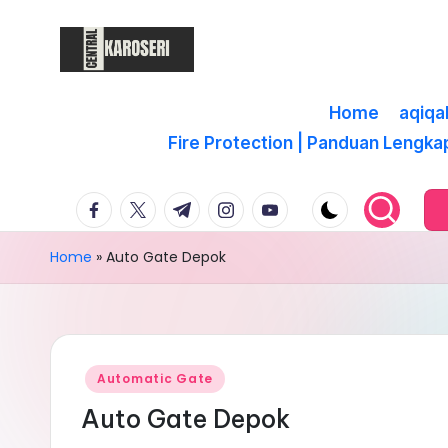
Skip
to
content
C
Central
Karoseri
Home
aqiqa
e
Fire Protection | Panduan Lengka
n
facebook.com
twitter.com
t.me
instagram.com
youtube.com
t
r
Home
»
Auto Gate Depok
a
l
Posted
K
Automatic Gate
in
Auto Gate Depok
a