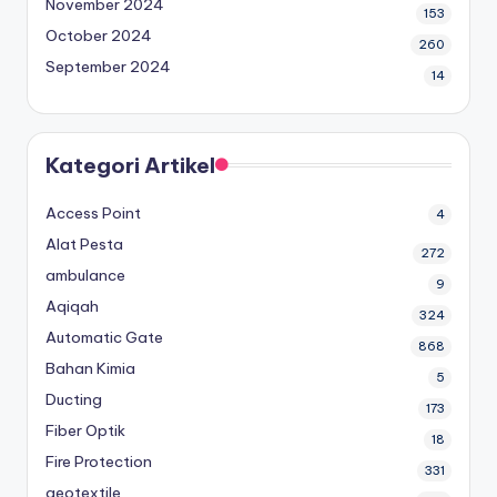
November 2024
153
October 2024
260
September 2024
14
Kategori Artikel
Access Point
4
Alat Pesta
272
ambulance
9
Aqiqah
324
Automatic Gate
868
Bahan Kimia
5
Ducting
173
Fiber Optik
18
Fire Protection
331
geotextile