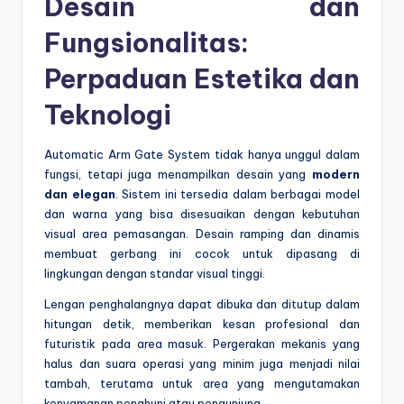
Desain dan
Fungsionalitas:
Perpaduan Estetika dan
Teknologi
Automatic Arm Gate System tidak hanya unggul dalam
fungsi, tetapi juga menampilkan desain yang
modern
dan elegan
. Sistem ini tersedia dalam berbagai model
dan warna yang bisa disesuaikan dengan kebutuhan
visual area pemasangan. Desain ramping dan dinamis
membuat gerbang ini cocok untuk dipasang di
lingkungan dengan standar visual tinggi.
Lengan penghalangnya dapat dibuka dan ditutup dalam
hitungan detik, memberikan kesan profesional dan
futuristik pada area masuk. Pergerakan mekanis yang
halus dan suara operasi yang minim juga menjadi nilai
tambah, terutama untuk area yang mengutamakan
kenyamanan penghuni atau pengunjung.