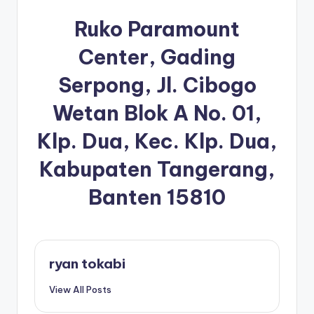
Ruko Paramount
Center, Gading
Serpong, Jl. Cibogo
Wetan Blok A No. 01,
Klp. Dua, Kec. Klp. Dua,
Kabupaten Tangerang,
Banten 15810
ryan tokabi
View All Posts