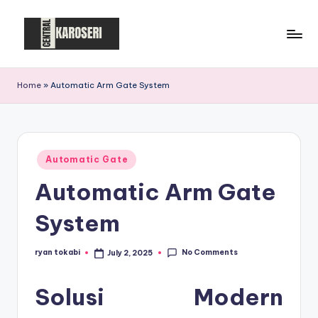
Skip
to
C
Central
content
Karoseri
e
Home
»
Automatic Arm Gate System
n
t
r
Posted
Automatic Gate
in
a
Automatic Arm Gate
l
System
K
a
No Comments
ryan tokabi
July 2, 2025
Posted
by
r
Solusi Modern
o