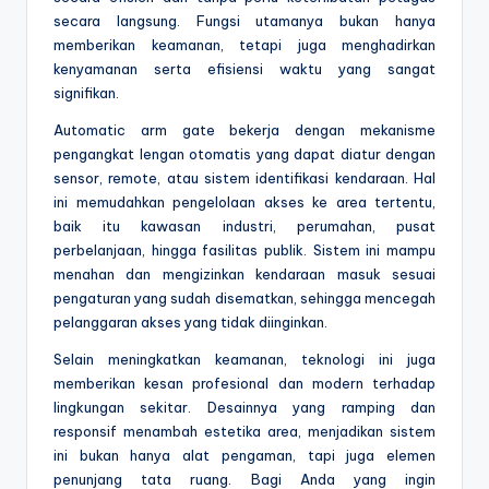
secara langsung. Fungsi utamanya bukan hanya
memberikan keamanan, tetapi juga menghadirkan
kenyamanan serta efisiensi waktu yang sangat
signifikan.
Automatic arm gate bekerja dengan mekanisme
pengangkat lengan otomatis yang dapat diatur dengan
sensor, remote, atau sistem identifikasi kendaraan. Hal
ini memudahkan pengelolaan akses ke area tertentu,
baik itu kawasan industri, perumahan, pusat
perbelanjaan, hingga fasilitas publik. Sistem ini mampu
menahan dan mengizinkan kendaraan masuk sesuai
pengaturan yang sudah disematkan, sehingga mencegah
pelanggaran akses yang tidak diinginkan.
Selain meningkatkan keamanan, teknologi ini juga
memberikan kesan profesional dan modern terhadap
lingkungan sekitar. Desainnya yang ramping dan
responsif menambah estetika area, menjadikan sistem
ini bukan hanya alat pengaman, tapi juga elemen
penunjang tata ruang. Bagi Anda yang ingin