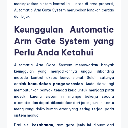
meningkatkan sistem kontrol lalu lintas di area properti,
Automatic Arm Gate System merupakan langkah cerdas
dan bijak.
Keunggulan
Automatic
Arm Gate System
yang
Perlu Anda Ketahui
Automatic Arm Gate System menawarkan banyak
keunggulan yang menjadikannya unggul dibanding
metode kontrol akses konvensional. Salah satunya
adalah
kemudahan pengoperasian
. Anda tidak lagi
membutuhkan banyak tenaga kerja untuk menjaga pintu
masuk, karena sistem ini mampu bekerja secara
otomatis dan dapat dikendalikan dari jarak jauh. Ini tentu
mengurangi risiko human error yang sering terjadi pada
sistem manual.
Dari sisi
ketahanan
, arm gate jenis ini dibuat dari