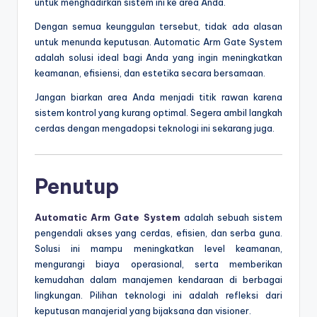
untuk menghadirkan sistem ini ke area Anda.
Dengan semua keunggulan tersebut, tidak ada alasan
untuk menunda keputusan. Automatic Arm Gate System
adalah solusi ideal bagi Anda yang ingin meningkatkan
keamanan, efisiensi, dan estetika secara bersamaan.
Jangan biarkan area Anda menjadi titik rawan karena
sistem kontrol yang kurang optimal. Segera ambil langkah
cerdas dengan mengadopsi teknologi ini sekarang juga.
Penutup
Automatic Arm Gate System
adalah sebuah sistem
pengendali akses yang cerdas, efisien, dan serba guna.
Solusi ini mampu meningkatkan level keamanan,
mengurangi biaya operasional, serta memberikan
kemudahan dalam manajemen kendaraan di berbagai
lingkungan. Pilihan teknologi ini adalah refleksi dari
keputusan manajerial yang bijaksana dan visioner.