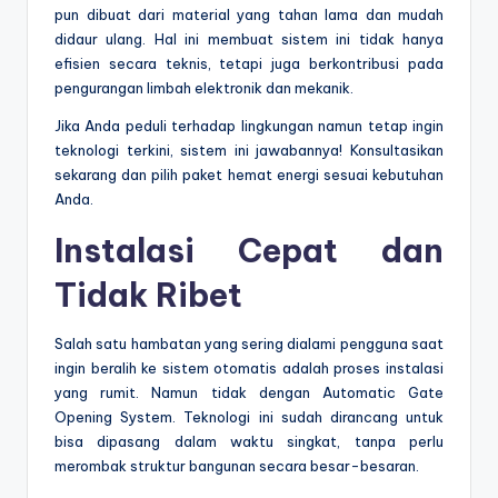
pun dibuat dari material yang tahan lama dan mudah
didaur ulang. Hal ini membuat sistem ini tidak hanya
efisien secara teknis, tetapi juga berkontribusi pada
pengurangan limbah elektronik dan mekanik.
Jika Anda peduli terhadap lingkungan namun tetap ingin
teknologi terkini, sistem ini jawabannya! Konsultasikan
sekarang dan pilih paket hemat energi sesuai kebutuhan
Anda.
Instalasi Cepat dan
Tidak Ribet
Salah satu hambatan yang sering dialami pengguna saat
ingin beralih ke sistem otomatis adalah proses instalasi
yang rumit. Namun tidak dengan Automatic Gate
Opening System. Teknologi ini sudah dirancang untuk
bisa dipasang dalam waktu singkat, tanpa perlu
merombak struktur bangunan secara besar-besaran.