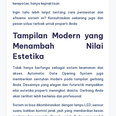
kerepotan, hanya kepraktisan.
Ingin tahu lebih lanjut tentang cara perawatan dan
efisiensi sistem ini? Konsultasikan sekarang juga dan
pesan solusi terbaik untuk properti Anda.
Tampilan Modern yang
Menambah Nilai
Estetika
Tidak hanya berfungsi sebagai sistem keamanan dan
akses, Automatic Gate Opening System juga
memberikan sentuhan modern pada tampilan gerbang
Anda. Desainnya yang elegan dan futuristik menjadikan
nilai estetika properti meningkat drastis. Gerbang Anda
akan terlihat lebih berkelas dan profesional.
Sistem ini bisa dikombinasikan dengan lampu LED, sensor
suara, bahkan kontrol jarak jauh yang memberikan kesan