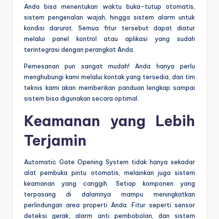
Anda bisa menentukan waktu buka-tutup otomatis,
sistem pengenalan wajah, hingga sistem alarm untuk
kondisi darurat. Semua fitur tersebut dapat diatur
melalui panel kontrol atau aplikasi yang sudah
terintegrasi dengan perangkat Anda.
Pemesanan pun sangat mudah! Anda hanya perlu
menghubungi kami melalui kontak yang tersedia, dan tim
teknis kami akan memberikan panduan lengkap sampai
sistem bisa digunakan secara optimal.
Keamanan yang Lebih
Terjamin
Automatic Gate Opening System tidak hanya sekadar
alat pembuka pintu otomatis, melainkan juga sistem
keamanan yang canggih. Setiap komponen yang
terpasang di dalamnya mampu meningkatkan
perlindungan area properti Anda. Fitur seperti sensor
deteksi gerak, alarm anti pembobolan, dan sistem