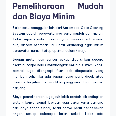
Pemeliharaan Mudah
dan Biaya Minim
Salah satu keunggulan lain dari Automatic Gate Opening
System adalah perawatannya yang mudah dan murah.
Tidak seperti sistem manual yang rawan rusak karena
aus, sistem otomatis ini justru dirancang agar minim
perawatan namun tetap optimal dalam kinerja.
Bagian motor dan sensor cukup dibersihkan secara
berkala, tanpa harus membongkar seluruh sistem. Panel
kontrol juga dilengkapi fitur self-diagnostic yang
memberi tahu jika ada bagian yang perlu dicek atau
diservis. Ini jelas memudahkan pengguna dalam jangka
panjang.
Biaya pemeliharaan juga jauh lebih rendah dibandingkan
sistem konvensional. Dengan usia pakai yang panjang
dan daya tahan tinggi, Anda hanya perlu pengecekan
ringan setiap beberapa bulan sekali. Tidak ada