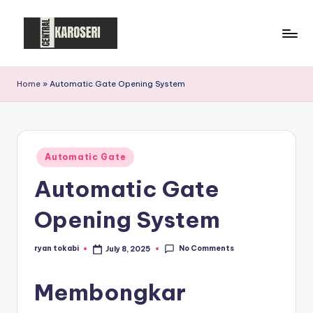
Skip
to
C
Central
content
Karoseri
e
Home
»
Automatic Gate Opening System
n
t
r
Posted
Automatic Gate
in
a
Automatic Gate
l
Opening System
K
a
No Comments
ryan tokabi
July 8, 2025
Posted
by
r
Membongkar
o