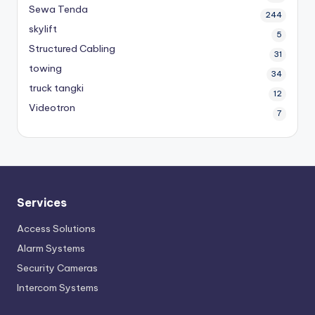
Sewa Tenda
244
skylift
5
Structured Cabling
31
towing
34
truck tangki
12
Videotron
7
Services
Access Solutions
Alarm Systems
Security Cameras
Intercom Systems