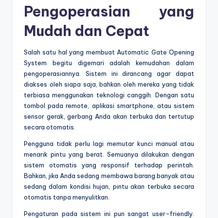
Pengoperasian yang
Mudah dan Cepat
Salah satu hal yang membuat Automatic Gate Opening
System begitu digemari adalah kemudahan dalam
pengoperasiannya. Sistem ini dirancang agar dapat
diakses oleh siapa saja, bahkan oleh mereka yang tidak
terbiasa menggunakan teknologi canggih. Dengan satu
tombol pada remote, aplikasi smartphone, atau sistem
sensor gerak, gerbang Anda akan terbuka dan tertutup
secara otomatis.
Pengguna tidak perlu lagi memutar kunci manual atau
menarik pintu yang berat. Semuanya dilakukan dengan
sistem otomatis yang responsif terhadap perintah.
Bahkan, jika Anda sedang membawa barang banyak atau
sedang dalam kondisi hujan, pintu akan terbuka secara
otomatis tanpa menyulitkan.
Pengaturan pada sistem ini pun sangat user-friendly.