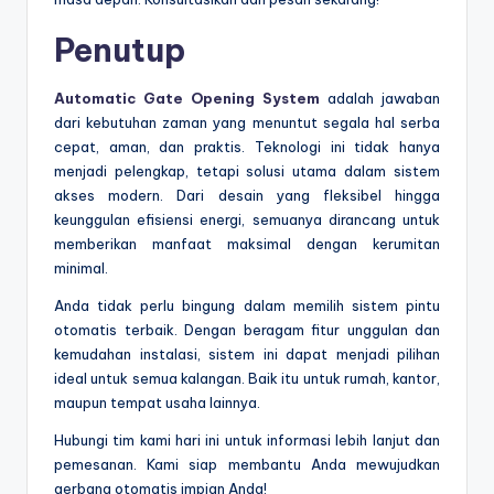
Penutup
Automatic Gate Opening System
adalah jawaban
dari kebutuhan zaman yang menuntut segala hal serba
cepat, aman, dan praktis. Teknologi ini tidak hanya
menjadi pelengkap, tetapi solusi utama dalam sistem
akses modern. Dari desain yang fleksibel hingga
keunggulan efisiensi energi, semuanya dirancang untuk
memberikan manfaat maksimal dengan kerumitan
minimal.
Anda tidak perlu bingung dalam memilih sistem pintu
otomatis terbaik. Dengan beragam fitur unggulan dan
kemudahan instalasi, sistem ini dapat menjadi pilihan
ideal untuk semua kalangan. Baik itu untuk rumah, kantor,
maupun tempat usaha lainnya.
Hubungi tim kami hari ini untuk informasi lebih lanjut dan
pemesanan. Kami siap membantu Anda mewujudkan
gerbang otomatis impian Anda!