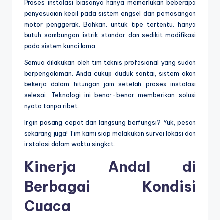
Proses instalasi biasanya hanya memerlukan beberapa
penyesuaian kecil pada sistem engsel dan pemasangan
motor penggerak. Bahkan, untuk tipe tertentu, hanya
butuh sambungan listrik standar dan sedikit modifikasi
pada sistem kunci lama.
Semua dilakukan oleh tim teknis profesional yang sudah
berpengalaman. Anda cukup duduk santai, sistem akan
bekerja dalam hitungan jam setelah proses instalasi
selesai. Teknologi ini benar-benar memberikan solusi
nyata tanpa ribet.
Ingin pasang cepat dan langsung berfungsi? Yuk, pesan
sekarang juga! Tim kami siap melakukan survei lokasi dan
instalasi dalam waktu singkat.
Kinerja Andal di
Berbagai Kondisi
Cuaca