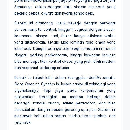
perlu mempekerjakan penjaga pintu yang berjaga 24 jam.
Semuanya cukup dengan satu sistem otomatis yang
bekerja cepat, akurat, dan nyaris tanpa cela.
Sistem ini dirancang untuk bekerja dengan berbagai
sensor, remote control, hingga integrasi dengan sistem
keamanan lainnya. Jadi, bukan hanya efisiensi waktu
yang ditawarkan, tetapi juga jaminan rasa aman yang
lebih baik. Dengan adanya teknologi semacam ini, rumah
tinggal, gedung perkantoran, hingga kawasan industri
bisa mendapatkan kontrol akses yang jauh lebih modern
dan responsif terhadap situasi.
Kalau kita telaah lebih dalam, keunggulan dari Automatic
Gate Opening System ini bukan hanya di teknologi yang
digunakannya. Tapi juga pada kenyamanan yang
ditawarkan. Perangkat ini mampu bekerja dalam
berbagai kondisi cuaca, minim perawatan, dan bisa
disesuaikan dengan desain gerbang apa pun. Sistem ini
menjawab kebutuhan zaman—serba cepat, praktis, dan
futuristik.