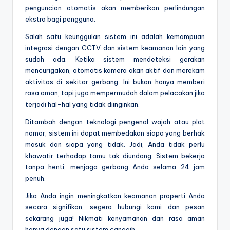
penguncian otomatis akan memberikan perlindungan
ekstra bagi pengguna.
Salah satu keunggulan sistem ini adalah kemampuan
integrasi dengan CCTV dan sistem keamanan lain yang
sudah ada. Ketika sistem mendeteksi gerakan
mencurigakan, otomatis kamera akan aktif dan merekam
aktivitas di sekitar gerbang. Ini bukan hanya memberi
rasa aman, tapi juga mempermudah dalam pelacakan jika
terjadi hal-hal yang tidak diinginkan.
Ditambah dengan teknologi pengenal wajah atau plat
nomor, sistem ini dapat membedakan siapa yang berhak
masuk dan siapa yang tidak. Jadi, Anda tidak perlu
khawatir terhadap tamu tak diundang. Sistem bekerja
tanpa henti, menjaga gerbang Anda selama 24 jam
penuh.
Jika Anda ingin meningkatkan keamanan properti Anda
secara signifikan, segera hubungi kami dan pesan
sekarang juga! Nikmati kenyamanan dan rasa aman
hanya dengan satu sistem canggih.