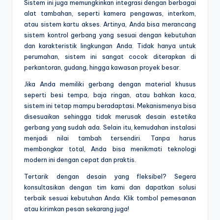
Sistem ini juga memungkinkan integrasi dengan berbagai
alat tambahan, seperti kamera pengawas, interkom,
atau sistem kartu akses. Artinya, Anda bisa merancang
sistem kontrol gerbang yang sesuai dengan kebutuhan
dan karakteristik lingkungan Anda. Tidak hanya untuk
perumahan, sistem ini sangat cocok diterapkan di
perkantoran, gudang, hingga kawasan proyek besar.
Jika Anda memiliki gerbang dengan material khusus
seperti besi tempa, baja ringan, atau bahkan kaca,
sistem ini tetap mampu beradaptasi. Mekanismenya bisa
disesuaikan sehingga tidak merusak desain estetika
gerbang yang sudah ada. Selain itu, kemudahan instalasi
menjadi nilai tambah tersendiri. Tanpa harus
membongkar total, Anda bisa menikmati teknologi
modern ini dengan cepat dan praktis.
Tertarik dengan desain yang fleksibel? Segera
konsultasikan dengan tim kami dan dapatkan solusi
terbaik sesuai kebutuhan Anda. Klik tombol pemesanan
atau kirimkan pesan sekarang juga!