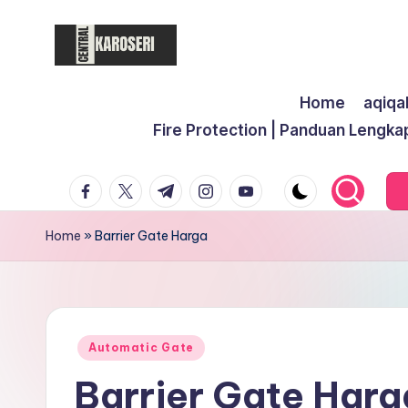
Skip
to
C
Central
content
Home
aqiqa
Karoseri
e
Fire Protection | Panduan Lengka
n
facebook.com
twitter.com
t.me
instagram.com
youtube.com
t
r
Home
»
Barrier Gate Harga
a
l
K
Posted
Automatic Gate
in
Barrier Gate Harg
a