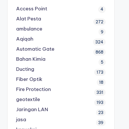
Access Point
4
Alat Pesta
272
ambulance
9
Aqiqah
324
Automatic Gate
868
Bahan Kimia
5
Ducting
173
Fiber Optik
18
Fire Protection
331
geotextile
193
Jaringan LAN
23
jasa
39