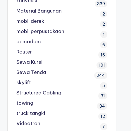
konveksi
339
Material Bangunan
2
mobil derek
2
mobil perpustakaan
1
pemadam
6
Router
16
Sewa Kursi
101
Sewa Tenda
244
skylift
5
Structured Cabling
31
towing
34
truck tangki
12
Videotron
7