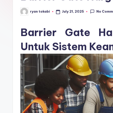
r
No Comm
July 21, 2025
ryan tokabi
Posted
o
by
s
Barrier Gate Ha
e
Untuk Sistem Ke
ri