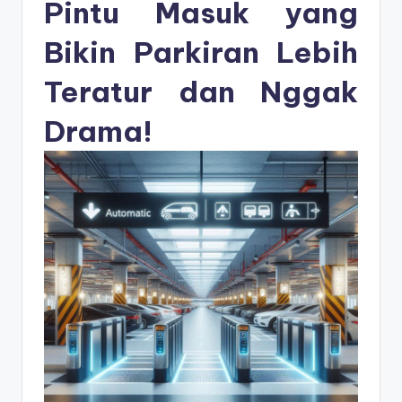
s
Pintu Masuk yang
e
Bikin Parkiran Lebih
ri
Teratur dan Nggak
Drama!