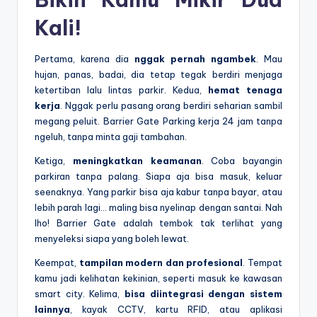
Kali!
Pertama, karena dia
nggak pernah ngambek
. Mau
hujan, panas, badai, dia tetap tegak berdiri menjaga
ketertiban lalu lintas parkir. Kedua,
hemat tenaga
kerja
. Nggak perlu pasang orang berdiri seharian sambil
megang peluit. Barrier Gate Parking kerja 24 jam tanpa
ngeluh, tanpa minta gaji tambahan.
Ketiga,
meningkatkan keamanan
. Coba bayangin
parkiran tanpa palang. Siapa aja bisa masuk, keluar
seenaknya. Yang parkir bisa aja kabur tanpa bayar, atau
lebih parah lagi… maling bisa nyelinap dengan santai. Nah
lho! Barrier Gate adalah tembok tak terlihat yang
menyeleksi siapa yang boleh lewat.
Keempat,
tampilan modern dan profesional
. Tempat
kamu jadi kelihatan kekinian, seperti masuk ke kawasan
smart city. Kelima,
bisa diintegrasi dengan sistem
lainnya
, kayak CCTV, kartu RFID, atau aplikasi