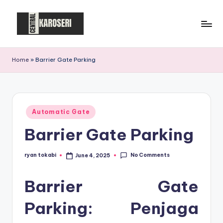
Skip
to
C
Central
content
Karoseri
e
Home
»
Barrier Gate Parking
n
t
r
Posted
Automatic Gate
in
a
Barrier Gate Parking
l
K
No Comments
ryan tokabi
June 4, 2025
Posted
by
a
Barrier Gate
r
Parking: Penjaga
o