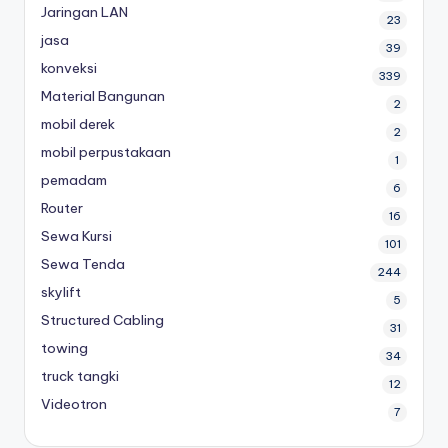
Jaringan LAN
23
jasa
39
konveksi
339
Material Bangunan
2
mobil derek
2
mobil perpustakaan
1
pemadam
6
Router
16
Sewa Kursi
101
Sewa Tenda
244
skylift
5
Structured Cabling
31
towing
34
truck tangki
12
Videotron
7