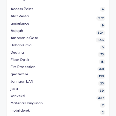
Access Point
4
Alat Pesta
272
ambulance
9
Aqiqah
324
Automatic Gate
868
Bahan Kimia
5
Ducting
173
Fiber Optik
18
Fire Protection
331
geotextile
193
Jaringan LAN
23
jasa
39
konveksi
339
Material Bangunan
2
mobil derek
2