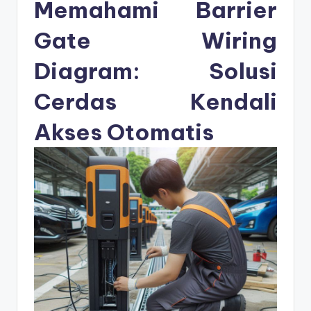
s
Memahami Barrier
e
Gate Wiring
ri
Diagram: Solusi
Cerdas Kendali
Akses Otomatis