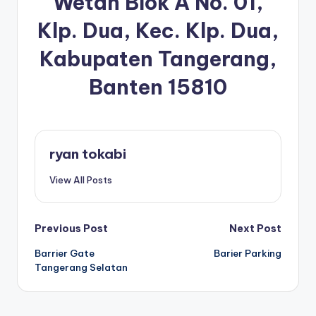
Wetan Blok A No. 01,
Klp. Dua, Kec. Klp. Dua,
Kabupaten Tangerang,
Banten 15810
ryan tokabi
View All Posts
Post
Previous Post
Next Post
Barrier Gate
Barier Parking
navigation
Tangerang Selatan