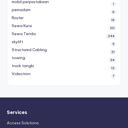
mobil perpustakaan
1
pemadam
6
Router
16
Sewa Kursi
101
Sewa Tenda
244
skylift
5
Structured Cabling
31
towing
34
truck tangki
12
Videotron
7
Services
Access Solutions