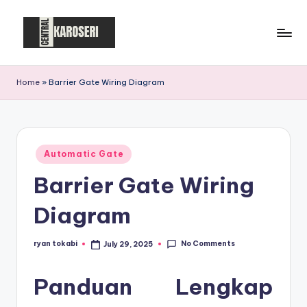
Skip
to
C
Central
content
Karoseri
e
Home
»
Barrier Gate Wiring Diagram
n
t
r
Posted
Automatic Gate
in
a
Barrier Gate Wiring
l
Diagram
K
a
No Comments
ryan tokabi
July 29, 2025
Posted
by
r
Panduan Lengkap
o