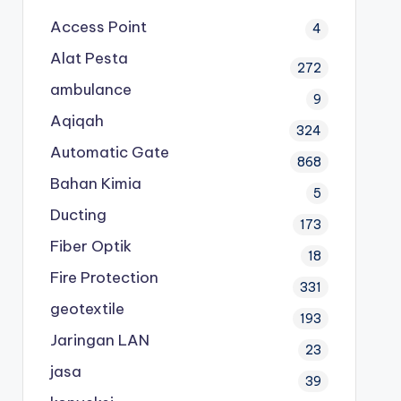
Access Point
4
Alat Pesta
272
ambulance
9
Aqiqah
324
Automatic Gate
868
Bahan Kimia
5
Ducting
173
Fiber Optik
18
Fire Protection
331
geotextile
193
Jaringan LAN
23
jasa
39