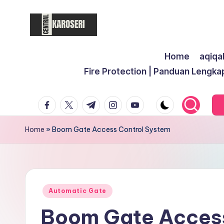
Skip
to
C
Central
content
Home
aqiqa
Karoseri
e
Fire Protection | Panduan Lengka
n
facebook.com
twitter.com
t.me
instagram.com
youtube.com
t
r
Home
»
Boom Gate Access Control System
a
l
K
Posted
Automatic Gate
in
Boom Gate Access
a