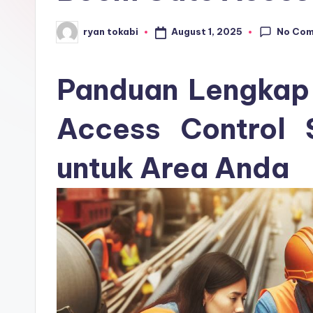
r
No Co
August 1, 2025
ryan tokabi
Posted
o
by
s
Panduan Lengkap
e
Access Control 
ri
untuk Area Anda