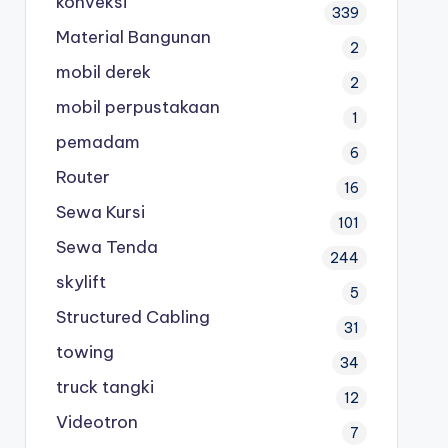
konveksi
339
Material Bangunan
2
mobil derek
2
mobil perpustakaan
1
pemadam
6
Router
16
Sewa Kursi
101
Sewa Tenda
244
skylift
5
Structured Cabling
31
towing
34
truck tangki
12
Videotron
7