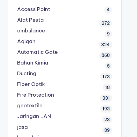
Access Point
4
Alat Pesta
272
ambulance
9
Aqiqah
324
Automatic Gate
868
Bahan Kimia
5
Ducting
173
Fiber Optik
18
Fire Protection
331
geotextile
193
Jaringan LAN
23
jasa
39