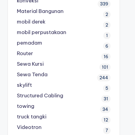
konveksi
339
Material Bangunan
2
mobil derek
2
mobil perpustakaan
1
pemadam
6
Router
16
Sewa Kursi
101
Sewa Tenda
244
skylift
5
Structured Cabling
31
towing
34
truck tangki
12
Videotron
7