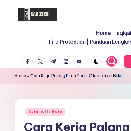
Skip
to
C
Central
content
Home
aqiqa
Karoseri
e
Fire Protection | Panduan Lengka
n
facebook.com
twitter.com
t.me
instagram.com
youtube.com
t
r
Home
»
Cara Kerja Palang Pintu Parkir Otomatis di Bekasi
a
l
K
Posted
Automatic Gate
in
Cara Kerja Palang 
a