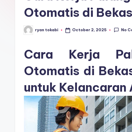
r
Otomatis di Bekas
o
s
No C
October 2, 2025
ryan tokabi
Posted
by
e
Cara Kerja Pal
ri
Otomatis di Beka
untuk Kelancaran