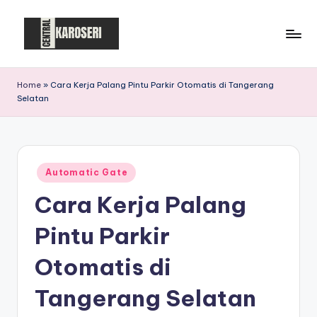
Skip
to
C
Central
content
Karoseri
e
Home
»
Cara Kerja Palang Pintu Parkir Otomatis di Tangerang
Selatan
n
t
r
Posted
a
Automatic Gate
in
Cara Kerja Palang
l
K
Pintu Parkir
a
Otomatis di
r
Tangerang Selatan
o