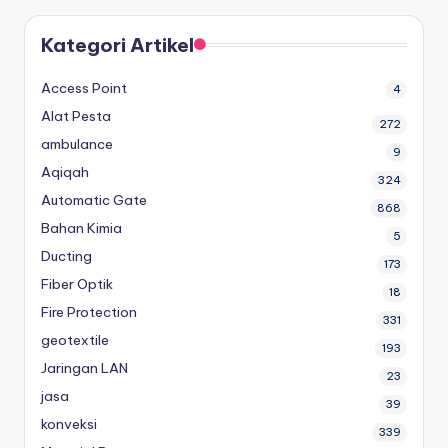
Kategori Artikel
Access Point
4
Alat Pesta
272
ambulance
9
Aqiqah
324
Automatic Gate
868
Bahan Kimia
5
Ducting
173
Fiber Optik
18
Fire Protection
331
geotextile
193
Jaringan LAN
23
jasa
39
konveksi
339