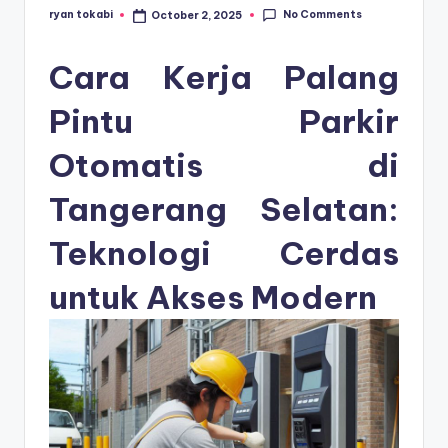
s
No Comments
ryan tokabi
October 2, 2025
Posted
e
by
ri
Cara Kerja Palang
Pintu Parkir
Otomatis di
Tangerang Selatan:
Teknologi Cerdas
untuk Akses Modern