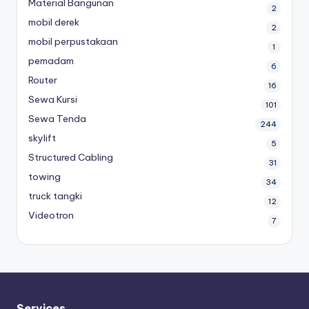
Material Bangunan
2
mobil derek
2
mobil perpustakaan
1
pemadam
6
Router
16
Sewa Kursi
101
Sewa Tenda
244
skylift
5
Structured Cabling
31
towing
34
truck tangki
12
Videotron
7
Services