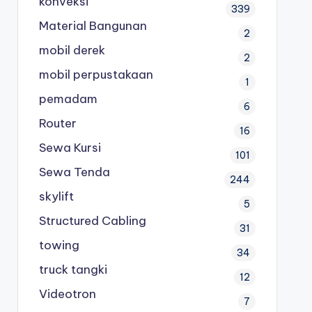
konveksi
339
Material Bangunan
2
mobil derek
2
mobil perpustakaan
1
pemadam
6
Router
16
Sewa Kursi
101
Sewa Tenda
244
skylift
5
Structured Cabling
31
towing
34
truck tangki
12
Videotron
7