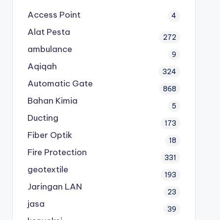
Access Point
4
Alat Pesta
272
ambulance
9
Aqiqah
324
Automatic Gate
868
Bahan Kimia
5
Ducting
173
Fiber Optik
18
Fire Protection
331
geotextile
193
Jaringan LAN
23
jasa
39