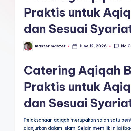
r
Praktis untuk Aqiq
o
dan Sesuai Syaria
s
e
No 
June 12, 2026
master master
Posted
by
ri
Catering Aqiqah Bi
Praktis untuk Aqiq
dan Sesuai Syaria
Pelaksanaan aqiqah merupakan salah satu bentu
dianjurkan dalam Islam. Selain memiliki nilai i