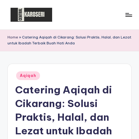
Skip
to
C
Central
content
Karoseri
e
Home
»
Catering Aqiqah di Cikarang: Solusi Praktis, Halal, dan Lezat
untuk Ibadah Terbaik Buah Hati Anda
n
t
r
Posted
a
Aqiqah
in
Catering Aqiqah di
l
K
Cikarang: Solusi
a
Praktis, Halal, dan
r
Lezat untuk Ibadah
o