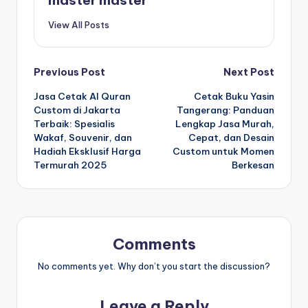
View All Posts
Post
Previous Post
Next Post
Jasa Cetak Al Quran
Cetak Buku Yasin
navigation
Custom di Jakarta
Tangerang: Panduan
Terbaik: Spesialis
Lengkap Jasa Murah,
Wakaf, Souvenir, dan
Cepat, dan Desain
Hadiah Eksklusif Harga
Custom untuk Momen
Termurah 2025
Berkesan
Comments
No comments yet. Why don’t you start the discussion?
Leave a Reply