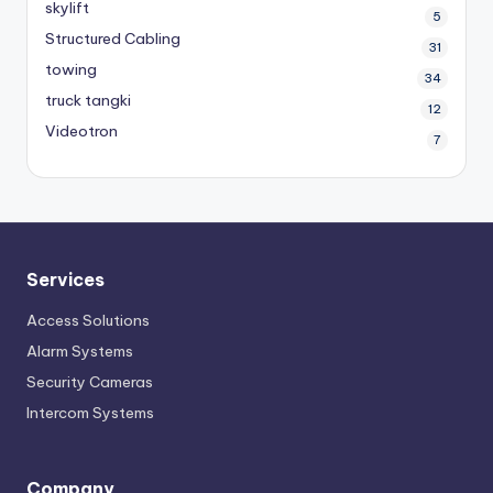
skylift
5
Structured Cabling
31
towing
34
truck tangki
12
Videotron
7
Services
Access Solutions
Alarm Systems
Security Cameras
Intercom Systems
Company