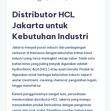
s
Posted
by
e
Distributor HCL
ri
Jakarta untuk
Kebutuhan Industri
Jakarta menjadi pusat industri dan perdagangan
terbesar di Indonesia dengan kebutuhan bahan kimia
industri yang terus meningkat setiap tahun. Salah satu
bahan kimia yang paling banyak digunakan adalah
Hydrochloric Acid (HCL) atau asam klorida. Produk ini
digunakan untuk berbagai kebutuhan industri seperti
water treatment, cleaning chemical, pengolahan logam,
hingga manufaktur.
Karena penggunaannya sangat luas, perusahaan
membutuhkan distributor HCL Jakarta yang mampu
menyediakan produk berkualitas dengan pengiriman
cepat dan stok stabil. Pemilihan supplier bahan kimia