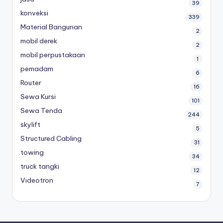
39
konveksi
339
Material Bangunan
2
mobil derek
2
mobil perpustakaan
1
pemadam
6
Router
16
Sewa Kursi
101
Sewa Tenda
244
skylift
5
Structured Cabling
31
towing
34
truck tangki
12
Videotron
7