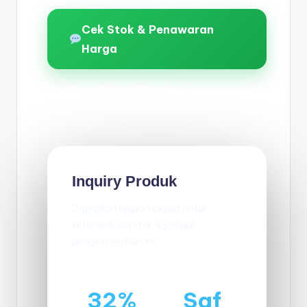
Cek Stok & Penawaran
Harga
Detail Spesifikasi
Inquiry Produk
Dapatkan respon cepat untuk
ketersediaan stok & jadwal
pengiriman hari ini.
32%
Saf