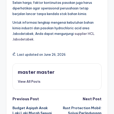
Selain harga, faktor kontinuitas pasokan juga harus
diperhatikan agar operasional perusahaan tetap
berjalan lancar tanpa kendala stok bahan kimia.
Untuk informasi lengkap mengenai kebutuhan bahan
kimia industri dan pasokan hydrochloric acid area
Jabodetabek, Anda dapat mengunjungi
supplier HCL
Jabodetabek
.
Last updated on June 26, 2026
master master
View All Posts
Post
Previous Post
Next Post
Budget Aqiqah Anak
Rust Protection Mobil:
navigation
Laki Laki Murah Sesuai
Solusi Perlindungan