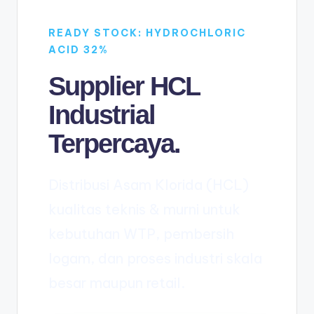
READY STOCK: HYDROCHLORIC
ACID 32%
Supplier HCL
Industrial
Terpercaya.
Distribusi Asam Klorida (HCL)
kualitas teknis & murni untuk
kebutuhan WTP, pembersih
logam, dan proses industri skala
besar maupun retail.