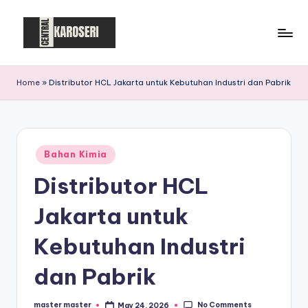
Skip
to
C
Central
content
Karoseri
e
Home
»
Distributor HCL Jakarta untuk Kebutuhan Industri dan Pabrik
n
t
r
Posted
Bahan Kimia
in
a
Distributor HCL
l
Jakarta untuk
K
a
Kebutuhan Industri
r
dan Pabrik
o
No Comments
master master
May 24, 2026