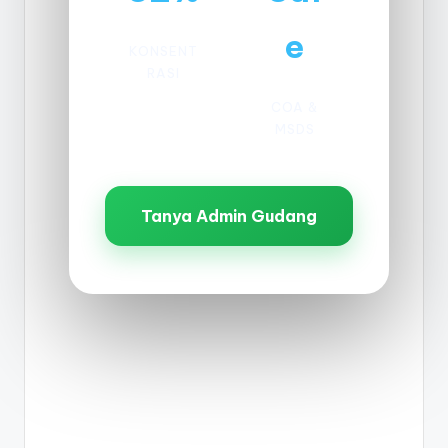
e
KONSENT
RASI
COA &
MSDS
Tanya Admin Gudang