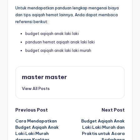
Untuk mendapatkan panduan lengkap mengenai biaya
dan tips aqiqah hemat lainnya, Anda dapat membaca
referensi berikut:
budget aqiqah anak laki laki
panduan hemat aqiqah anak laki laki
budget aqiqah anak laki laki murah
master master
View All Posts
Post
Previous Post
Next Post
Cara Mendapatkan
Budget Aqiqah Anak
navigation
Budget Aqiqah Anak
Laki Laki Murah dan
Laki Laki Murah
Praktis untuk Acara
dengan Kualitas
Sederhana