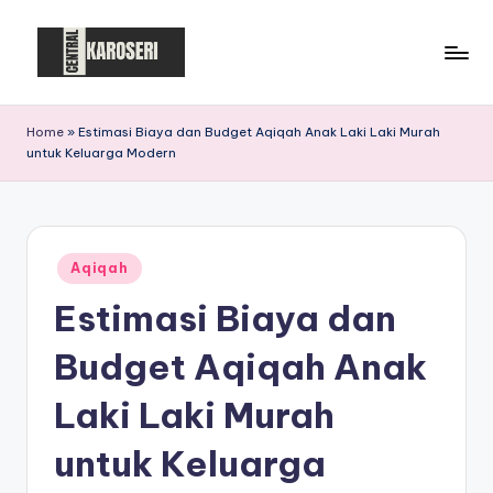
Skip
to
C
Central
content
Karoseri
e
Home
»
Estimasi Biaya dan Budget Aqiqah Anak Laki Laki Murah
untuk Keluarga Modern
n
t
r
Posted
a
Aqiqah
in
Estimasi Biaya dan
l
K
Budget Aqiqah Anak
a
Laki Laki Murah
r
untuk Keluarga
o