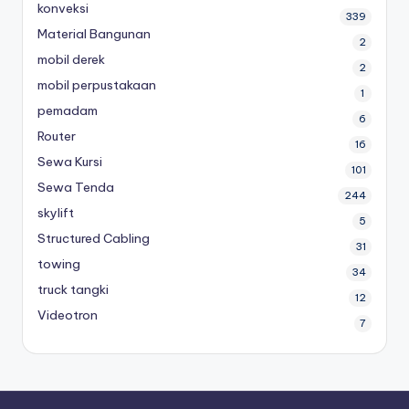
konveksi
339
Material Bangunan
2
mobil derek
2
mobil perpustakaan
1
pemadam
6
Router
16
Sewa Kursi
101
Sewa Tenda
244
skylift
5
Structured Cabling
31
towing
34
truck tangki
12
Videotron
7