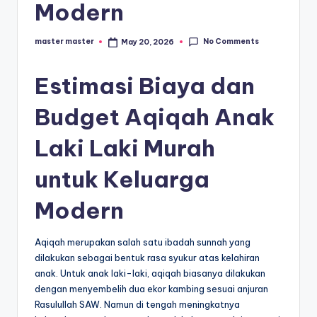
s
Modern
e
ri
No Comments
master master
May 20, 2026
Posted
by
Estimasi Biaya dan
Budget Aqiqah Anak
Laki Laki Murah
untuk Keluarga
Modern
Aqiqah merupakan salah satu ibadah sunnah yang
dilakukan sebagai bentuk rasa syukur atas kelahiran
anak. Untuk anak laki-laki, aqiqah biasanya dilakukan
dengan menyembelih dua ekor kambing sesuai anjuran
Rasulullah SAW. Namun di tengah meningkatnya