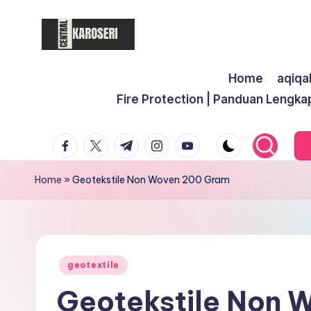
Skip
to
C
Central
content
Home
aqiqa
Karoseri
e
Fire Protection | Panduan Lengka
n
facebook.com
twitter.com
t.me
instagram.com
youtube.com
t
r
Home
»
Geotekstile Non Woven 200 Gram
a
l
K
Posted
geotextile
in
Geotekstile Non 
a