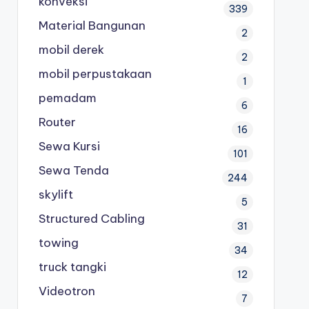
konveksi
339
Material Bangunan
2
mobil derek
2
mobil perpustakaan
1
pemadam
6
Router
16
Sewa Kursi
101
Sewa Tenda
244
skylift
5
Structured Cabling
31
towing
34
truck tangki
12
Videotron
7