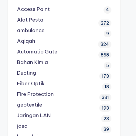
Access Point
4
Alat Pesta
272
ambulance
9
Aqiqah
324
Automatic Gate
868
Bahan Kimia
5
Ducting
173
Fiber Optik
18
Fire Protection
331
geotextile
193
Jaringan LAN
23
jasa
39