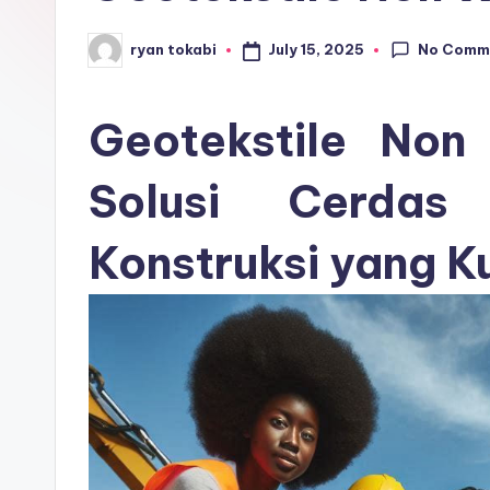
r
No Comm
July 15, 2025
ryan tokabi
Posted
o
by
s
Geotekstile No
e
Solusi Cerdas
ri
Konstruksi yang 