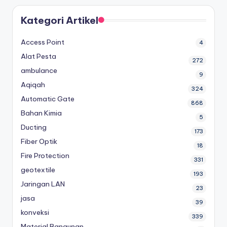
Kategori Artikel
Access Point
4
Alat Pesta
272
ambulance
9
Aqiqah
324
Automatic Gate
868
Bahan Kimia
5
Ducting
173
Fiber Optik
18
Fire Protection
331
geotextile
193
Jaringan LAN
23
jasa
39
konveksi
339
Material Bangunan