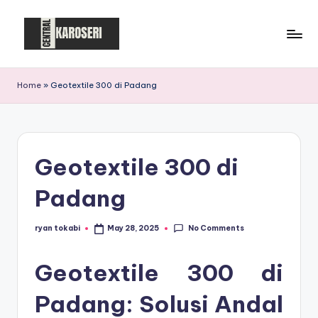
Skip
to
C
Central
content
Karoseri
e
Home
»
Geotextile 300 di Padang
n
t
r
Geotextile 300 di
a
Padang
l
K
No Comments
ryan tokabi
May 28, 2025
Posted
by
a
Geotextile 300 di
r
o
Padang: Solusi Andal