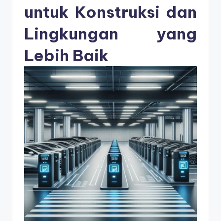
s
untuk Konstruksi dan
e
Lingkungan yang
ri
Lebih Baik