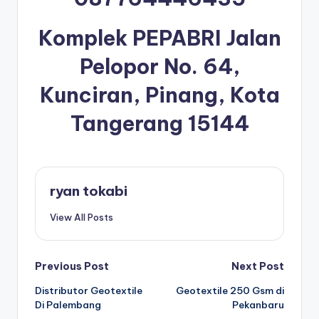
Komplek PEPABRI Jalan
Pelopor No. 64,
Kunciran, Pinang, Kota
Tangerang 15144
ryan tokabi
View All Posts
Post
Previous Post
Next Post
Distributor Geotextile
Geotextile 250 Gsm di
navigation
Di Palembang
Pekanbaru