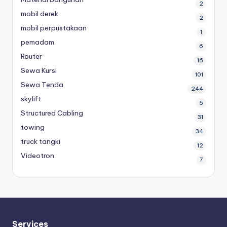
2
mobil derek
2
mobil perpustakaan
1
pemadam
6
Router
16
Sewa Kursi
101
Sewa Tenda
244
skylift
5
Structured Cabling
31
towing
34
truck tangki
12
Videotron
7
Services