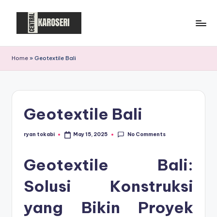
Skip
to
C
Central
content
Karoseri
e
Home
»
Geotextile Bali
n
t
r
Geotextile Bali
a
l
No Comments
ryan tokabi
May 15, 2025
Posted
by
K
Geotextile Bali:
a
Solusi Konstruksi
r
o
yang Bikin Proyek