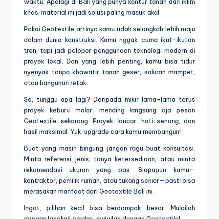
waktu. Apalagi di Bali yang punya kontur tanah dan iklim
khas, material ini jadi solusi paling masuk akal.
Pakai Geotextile artinya kamu udah selangkah lebih maju
dalam dunia konstruksi. Kamu nggak cuma ikut-ikutan
tren, tapi jadi pelopor penggunaan teknologi modern di
proyek lokal. Dan yang lebih penting, kamu bisa tidur
nyenyak tanpa khawatir tanah geser, saluran mampet,
atau bangunan retak.
So, tunggu apa lagi? Daripada mikir lama-lama terus
proyek keburu molor, mending langsung aja pesan
Geotextile sekarang. Proyek lancar, hati senang, dan
hasil maksimal. Yuk, upgrade cara kamu membangun!
Buat yang masih bingung, jangan ragu buat konsultasi.
Minta referensi jenis, tanya ketersediaan, atau minta
rekomendasi ukuran yang pas. Siapapun kamu—
kontraktor, pemilik rumah, atau tukang senior—pasti bisa
merasakan manfaat dari Geotextile Bali ini.
Ingat, pilihan kecil bisa berdampak besar. Mulailah
dengan langkah cerdas, mulailah dengan Geotextile!