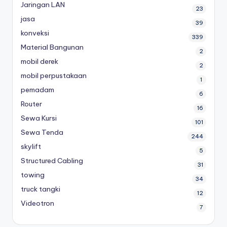
Jaringan LAN
23
jasa
39
konveksi
339
Material Bangunan
2
mobil derek
2
mobil perpustakaan
1
pemadam
6
Router
16
Sewa Kursi
101
Sewa Tenda
244
skylift
5
Structured Cabling
31
towing
34
truck tangki
12
Videotron
7