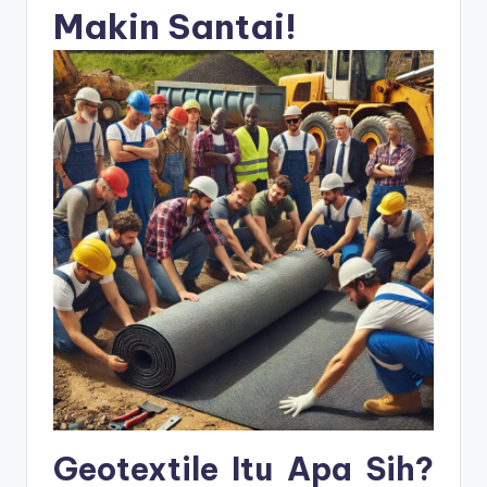
s
Makin Santai!
e
ri
Geotextile Itu Apa Sih?