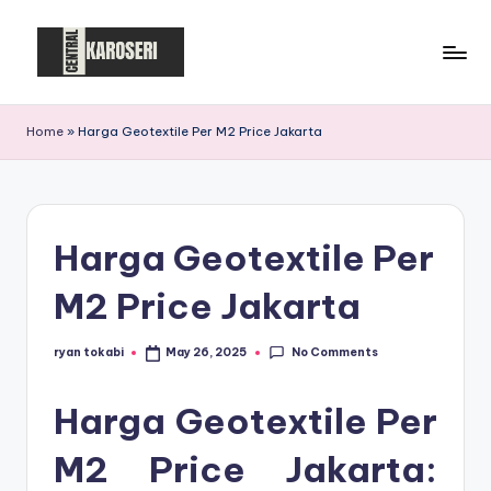
Skip
to
C
Central
content
Karoseri
e
Home
»
Harga Geotextile Per M2 Price Jakarta
n
t
r
Harga Geotextile Per
a
M2 Price Jakarta
l
K
No Comments
ryan tokabi
May 26, 2025
Posted
by
a
Harga Geotextile Per
r
o
M2 Price Jakarta: