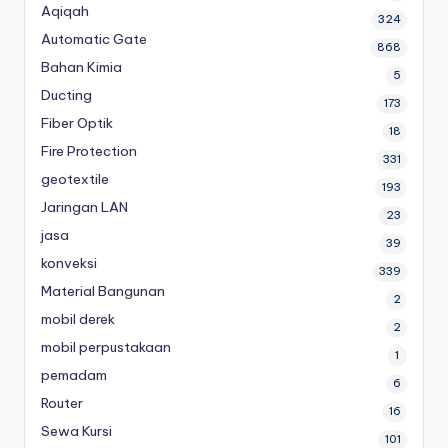
Aqiqah
324
Automatic Gate
868
Bahan Kimia
5
Ducting
173
Fiber Optik
18
Fire Protection
331
geotextile
193
Jaringan LAN
23
jasa
39
konveksi
339
Material Bangunan
2
mobil derek
2
mobil perpustakaan
1
pemadam
6
Router
16
Sewa Kursi
101