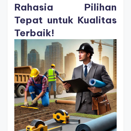
s
Rahasia Pilihan
e
Tepat untuk Kualitas
ri
Terbaik!