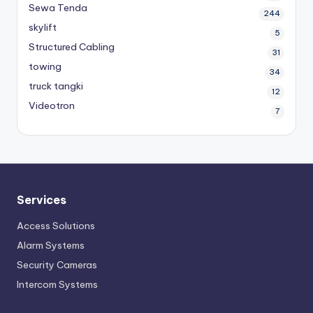
Sewa Tenda
244
skylift
5
Structured Cabling
31
towing
34
truck tangki
12
Videotron
7
Services
Access Solutions
Alarm Systems
Security Cameras
Intercom Systems