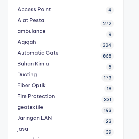
Access Point
4
Alat Pesta
272
ambulance
9
Aqiqah
324
Automatic Gate
868
Bahan Kimia
5
Ducting
173
Fiber Optik
18
Fire Protection
331
geotextile
193
Jaringan LAN
23
jasa
39