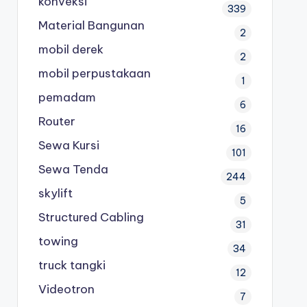
konveksi
339
Material Bangunan
2
mobil derek
2
mobil perpustakaan
1
pemadam
6
Router
16
Sewa Kursi
101
Sewa Tenda
244
skylift
5
Structured Cabling
31
towing
34
truck tangki
12
Videotron
7