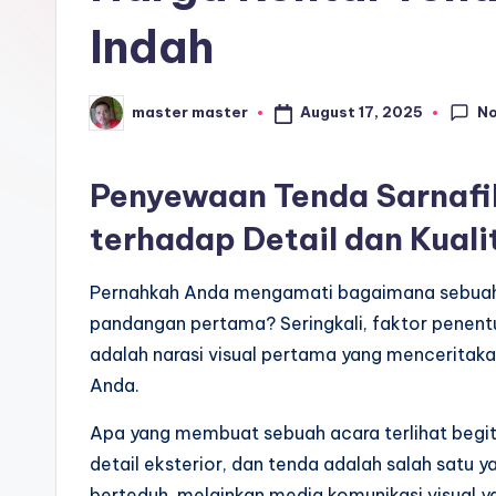
r
Indah
o
s
N
August 17, 2025
master master
Posted
by
e
Penyewaan Tenda Sarnafi
ri
terhadap Detail dan Kuali
Pernahkah Anda mengamati bagaimana sebua
pandangan pertama? Seringkali, faktor penentu 
adalah narasi visual pertama yang menceritaka
Anda.
Apa yang membuat sebuah acara terlihat begit
detail eksterior, dan tenda adalah salah satu
berteduh, melainkan media komunikasi visual y