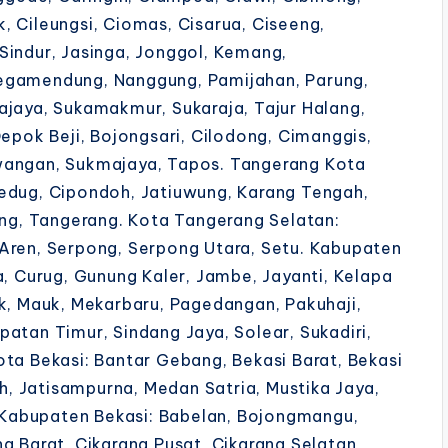
, Cileungsi, Ciomas, Cisarua, Ciseeng,
Sindur, Jasinga, Jonggol, Kemang,
Megamendung, Nanggung, Pamijahan, Parung,
ajaya, Sukamakmur, Sukaraja, Tajur Halang,
Depok Beji, Bojongsari, Cilodong, Cimanggis,
wangan, Sukmajaya, Tapos. Tangerang Kota
ledug, Cipondoh, Jatiuwung, Karang Tengah,
ang, Tangerang. Kota Tangerang Selatan:
Aren, Serpong, Serpong Utara, Setu. Kabupaten
a, Curug, Gunung Kaler, Jambe, Jayanti, Kelapa
ok, Mauk, Mekarbaru, Pagedangan, Pakuhaji,
atan Timur, Sindang Jaya, Solear, Sukadiri,
ota Bekasi: Bantar Gebang, Bekasi Barat, Bekasi
ih, Jatisampurna, Medan Satria, Mustika Jaya,
Kabupaten Bekasi: Babelan, Bojongmangu,
g Barat, Cikarang Pusat, Cikarang Selatan,