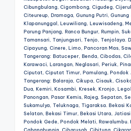
Cibungbulang, Cigombong, Cigudeg, Cijeruk
Citeureup, Dramaga, Gunung Putri, Gunung 
Klapanunggal, Leuwiliang, Leuwisadeng, 
Parung Panjang, Ranca Bungur, Rumpin, Suk
Tamansari, Tanjungsari, Tenjo, Tenjolaya. 
Cipayung, Cinere, Limo, Pancoran Mas, Sa
Tangerang: Batuceper, Benda, Cibodas, Ci
Karawaci, Larangan, Neglasari, Periuk, Pin
Ciputat, Ciputat Timur, Pamulang, Pondok 
Tangerang: Balaraja, Cikupa, Cisauk, Cisok
Dua, Kemiri, Kosambi, Kresek, Kronjo, Leg
Panongan, Pasar Kemis, Rajeg, Sepatan, Sep
Sukamulya, Teluknaga, Tigaraksa. Bekasi K
Selatan, Bekasi Timur, Bekasi Utara, Jatias
Pondok Gede, Pondok Melati, Rawalumbu. 
Cabangbungin, Cibarusah, Cibitung, Cikaran