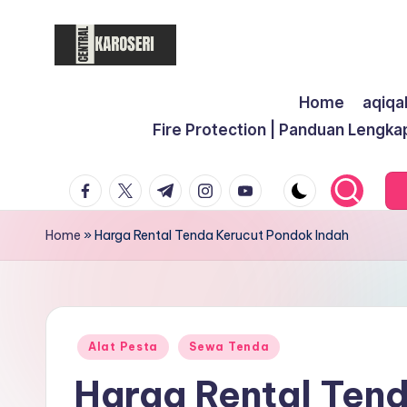
Skip
to
C
Central
content
Home
aqiqa
Karoseri
e
Fire Protection | Panduan Lengka
n
facebook.com
twitter.com
t.me
instagram.com
youtube.com
t
r
Home
»
Harga Rental Tenda Kerucut Pondok Indah
a
l
K
Posted
Alat Pesta
Sewa Tenda
in
Harga Rental Ten
a