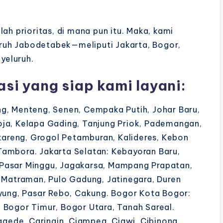
ah prioritas, di mana pun itu. Maka, kami
ruh Jabodetabek—meliputi Jakarta, Bogor,
yeluruh.
asi yang siap kami layani:
g, Menteng, Senen, Cempaka Putih, Johar Baru,
oja, Kelapa Gading, Tanjung Priok, Pademangan,
gkareng, Grogol Petamburan, Kalideres, Kebon
Tambora. Jakarta Selatan: Kebayoran Baru,
 Pasar Minggu, Jagakarsa, Mampang Prapatan,
: Matraman, Pulo Gadung, Jatinegara, Duren
ayung, Pasar Rebo, Cakung. Bogor Kota Bogor:
 Bogor Timur, Bogor Utara, Tanah Sareal.
ede, Caringin, Ciampea, Ciawi, Cibinong,