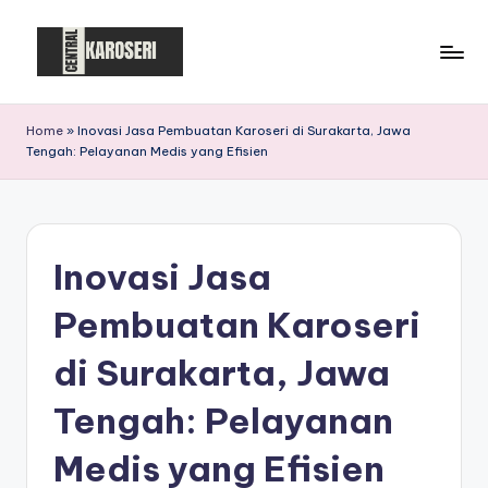
Skip
to
C
Central
content
Karoseri
e
Home
»
Inovasi Jasa Pembuatan Karoseri di Surakarta, Jawa
Tengah: Pelayanan Medis yang Efisien
n
t
r
Inovasi Jasa
a
l
Pembuatan Karoseri
K
di Surakarta, Jawa
a
Tengah: Pelayanan
r
o
Medis yang Efisien