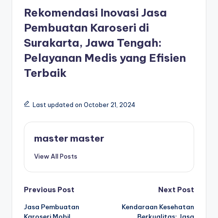
Rekomendasi Inovasi Jasa
Pembuatan Karoseri di
Surakarta, Jawa Tengah:
Pelayanan Medis yang Efisien
Terbaik
Last updated on October 21, 2024
master master
View All Posts
Post
Previous Post
Next Post
Jasa Pembuatan
Kendaraan Kesehatan
navigation
Karoseri Mobil
Berkualitas: Jasa