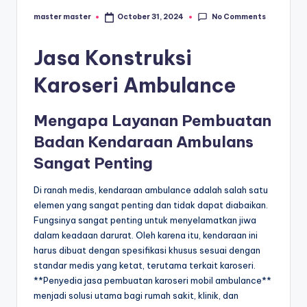
s
No Comments
master master
October 31, 2024
e
Posted
by
ri
Jasa Konstruksi
Karoseri Ambulance
Mengapa Layanan Pembuatan
Badan Kendaraan Ambulans
Sangat Penting
Di ranah medis, kendaraan ambulance adalah salah satu
elemen yang sangat penting dan tidak dapat diabaikan.
Fungsinya sangat penting untuk menyelamatkan jiwa
dalam keadaan darurat. Oleh karena itu, kendaraan ini
harus dibuat dengan spesifikasi khusus sesuai dengan
standar medis yang ketat, terutama terkait karoseri.
**Penyedia jasa pembuatan karoseri mobil ambulance**
menjadi solusi utama bagi rumah sakit, klinik, dan