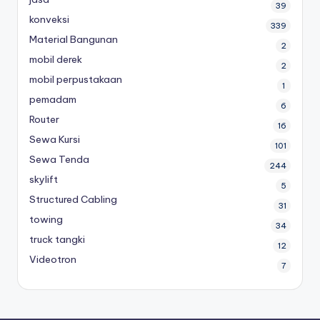
39
konveksi
339
Material Bangunan
2
mobil derek
2
mobil perpustakaan
1
pemadam
6
Router
16
Sewa Kursi
101
Sewa Tenda
244
skylift
5
Structured Cabling
31
towing
34
truck tangki
12
Videotron
7