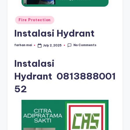
s
e
ri
Posted
Fire Protection
in
Instalasi Hydrant
No Comments
farhan mai
July 2, 2025
Posted
by
Instalasi
Hydrant
0813888001
52