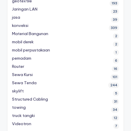
geotextile
193
Jaringan LAN
23
jasa
39
konveksi
339
Material Bangunan
2
mobil derek
2
mobil perpustakaan
1
pemadam
6
Router
16
Sewa Kursi
101
Sewa Tenda
244
skylift
5
Structured Cabling
31
towing
34
truck tangki
12
Videotron
7