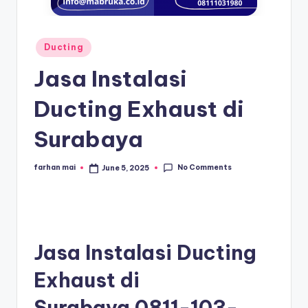
s
e
ri
Posted
Ducting
in
Jasa Instalasi
Ducting Exhaust di
Surabaya
No Comments
farhan mai
June 5, 2025
Posted
by
Jasa Instalasi Ducting
Exhaust di
Surabaya
0811-103-