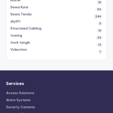
Router
16
Sewa Kursi
101
Sewa Tenda
244
skylift
5
Structured Cabling
31
towing
34
truck tangki
12
Videotron
7
Services
Access Solutions
Alarm Systems
Security Cameras