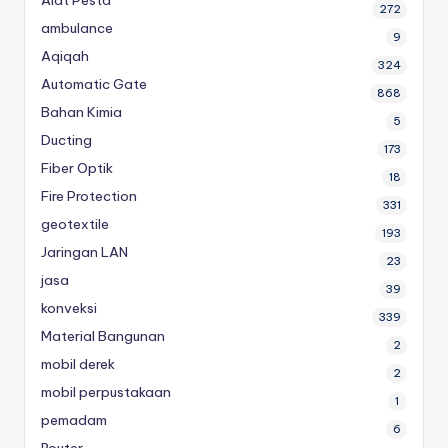
Alat Pesta
272
ambulance
9
Aqiqah
324
Automatic Gate
868
Bahan Kimia
5
Ducting
173
Fiber Optik
18
Fire Protection
331
geotextile
193
Jaringan LAN
23
jasa
39
konveksi
339
Material Bangunan
2
mobil derek
2
mobil perpustakaan
1
pemadam
6