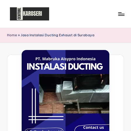
Skip
to
C
Central
content
Karoseri
e
Home
»
Jasa Instalasi Ducting Exhaust di Surabaya
n
t
r
a
l
K
a
r
o