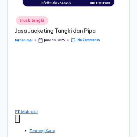
s
e
ri
Posted
truck tangki
in
Jasa Jacketing Tangki dan Pipa
No Comments
June 10, 2025
farhan mai
Posted
by
PT. Mabruka
Tentang Kami