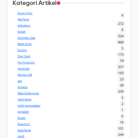
Kategori Artikel
Access Point
4
Alat Pesta
272
ambulance
9
Aqiqah
324
Automatic Gate
868
Bahan Kimia
5
Ducting
173
Fiber Optik
18
Fire Protection
331
geotextile
193
Jaringan LAN
23
jasa
39
konveksi
339
Material Bangunan
2
mobil derek
2
mobil perpustakaan
1
pemadam
6
Router
16
Sewa Kursi
101
Sewa Tenda
244
skylift