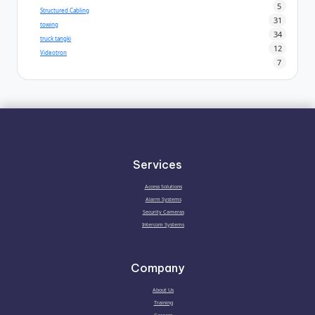
5
Structured Cabling
31
towing
34
truck tangki
12
Videotron
7
Services
Access Solutions
Alarm Systems
Security Cameras
Intercom Systems
Company
About Us
Training