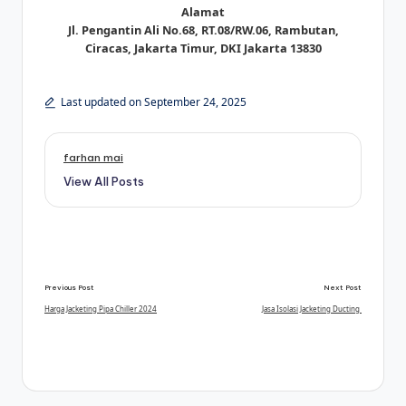
Alamat
Jl. Pengantin Ali No.68, RT.08/RW.06, Rambutan,
Ciracas, Jakarta Timur, DKI Jakarta 13830
Last updated on September 24, 2025
farhan mai
View All Posts
Post
Previous Post
Next Post
navigation
Harga Jacketing Pipa Chiller 2024
Jasa Isolasi Jacketing Ducting