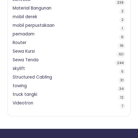
339
Material Bangunan
2
mobil derek
2
mobil perpustakaan
1
pemadam
6
Router
16
Sewa Kursi
101
Sewa Tenda
244
skylift
5
Structured Cabling
31
towing
34
truck tangki
12
Videotron
7