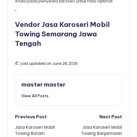
Anda pada penyedia karoseri untuk hasil optimal
“
Vendor Jasa Karoseri Mobil
Towing Semarang Jawa
Tengah
Last updated on June 28, 2025
master master
View All Posts
Post
Previous Post
Next Post
Jasa Karoseri Mobil
Jasa Karoseri Mobil
navigation
Towing Batam
Towing Banjarmasin