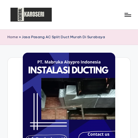
Skip
to
C
Central
content
Karoseri
e
Home
»
Jasa Pasang AC Split Duct Murah Di Surabaya
n
t
r
a
l
K
a
r
o