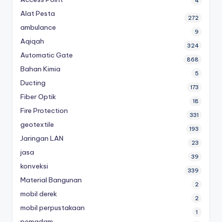
4
Alat Pesta
272
ambulance
9
Aqiqah
324
Automatic Gate
868
Bahan Kimia
5
Ducting
173
Fiber Optik
18
Fire Protection
331
geotextile
193
Jaringan LAN
23
jasa
39
konveksi
339
Material Bangunan
2
mobil derek
2
mobil perpustakaan
1
pemadam