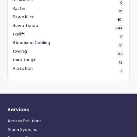
6
Router
16
Sewa Kursi
101
Sewa Tenda
244
skylift
5
Structured Cabling
31
towing
34
truck tangki
12
Videotron
7
Services
Access Solutions
Alarm Systems