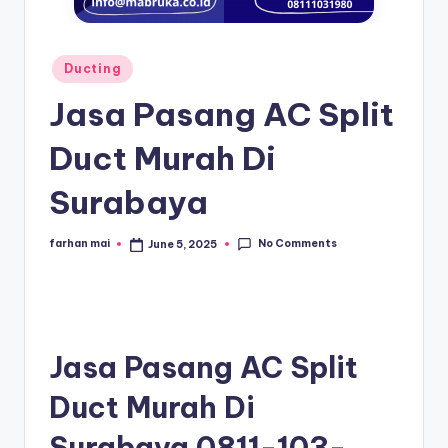
s
e
ri
Posted
Ducting
in
Jasa Pasang AC Split
Duct Murah Di
Surabaya
No Comments
farhan mai
June 5, 2025
Posted
by
Jasa Pasang AC Split
Duct Murah Di
Surabaya
0811-103-