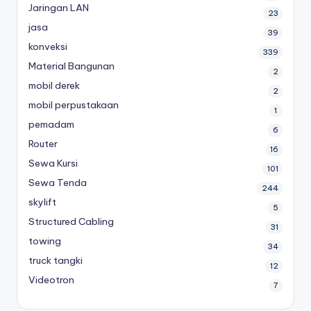
Jaringan LAN
23
jasa
39
konveksi
339
Material Bangunan
2
mobil derek
2
mobil perpustakaan
1
pemadam
6
Router
16
Sewa Kursi
101
Sewa Tenda
244
skylift
5
Structured Cabling
31
towing
34
truck tangki
12
Videotron
7