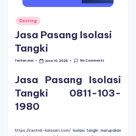
s
e
ri
Posted
Ducting
in
Jasa Pasang Isolasi
Tangki
No Comments
farhan mai
June 10, 2025
Posted
by
Jasa Pasang Isolasi
Tangki
0811-103-
1980
https://central-karoseri.com/
Isolasi tangki merupakan