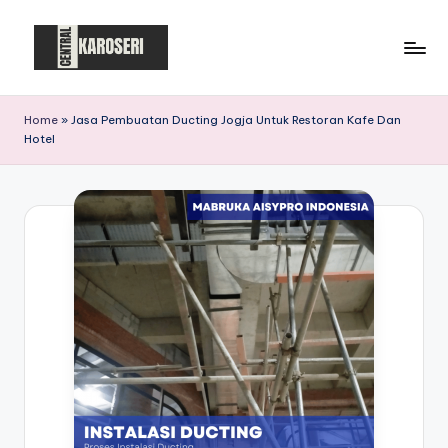
Skip
to
C
Central
content
Karoseri
e
Home
»
Jasa Pembuatan Ducting Jogja Untuk Restoran Kafe Dan
Hotel
n
t
r
a
l
K
a
r
o