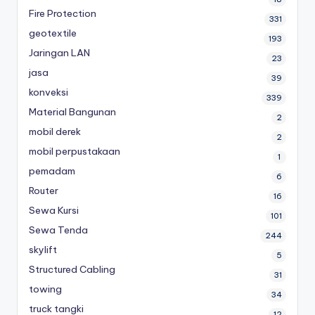
Fire Protection
331
geotextile
193
Jaringan LAN
23
jasa
39
konveksi
339
Material Bangunan
2
mobil derek
2
mobil perpustakaan
1
pemadam
6
Router
16
Sewa Kursi
101
Sewa Tenda
244
skylift
5
Structured Cabling
31
towing
34
truck tangki
12