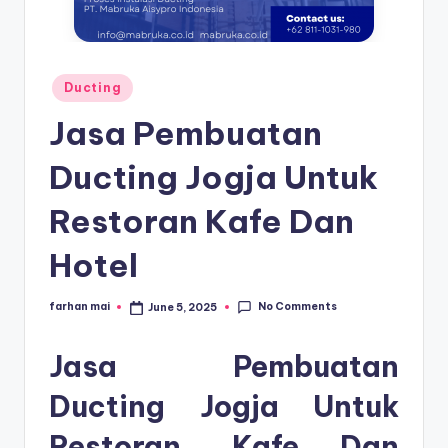
s
e
ri
Posted
Ducting
in
Jasa Pembuatan
Ducting Jogja Untuk
Restoran Kafe Dan
Hotel
No Comments
farhan mai
June 5, 2025
Posted
by
Jasa Pembuatan
Ducting Jogja Untuk
Restoran, Kafe Dan