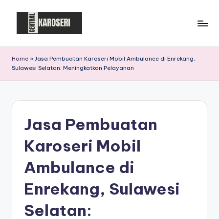
Skip
to
C
Central
content
Karoseri
e
Home
»
Jasa Pembuatan Karoseri Mobil Ambulance di Enrekang,
Sulawesi Selatan: Meningkatkan Pelayanan
n
t
r
Jasa Pembuatan
a
l
Karoseri Mobil
K
Ambulance di
a
Enrekang, Sulawesi
r
o
Selatan: