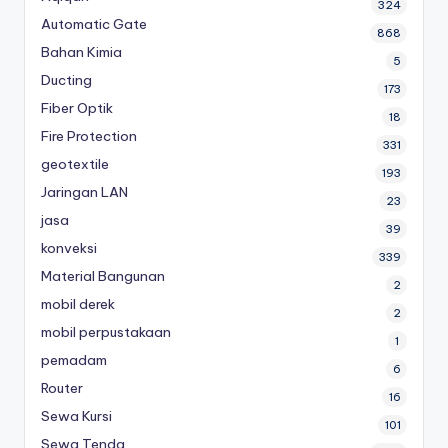
324
Automatic Gate
868
Bahan Kimia
5
Ducting
173
Fiber Optik
18
Fire Protection
331
geotextile
193
Jaringan LAN
23
jasa
39
konveksi
339
Material Bangunan
2
mobil derek
2
mobil perpustakaan
1
pemadam
6
Router
16
Sewa Kursi
101
Sewa Tenda