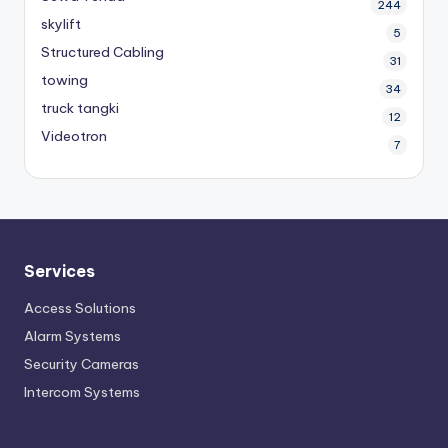
244
skylift
5
Structured Cabling
31
towing
34
truck tangki
12
Videotron
7
Services
Access Solutions
Alarm Systems
Security Cameras
Intercom Systems