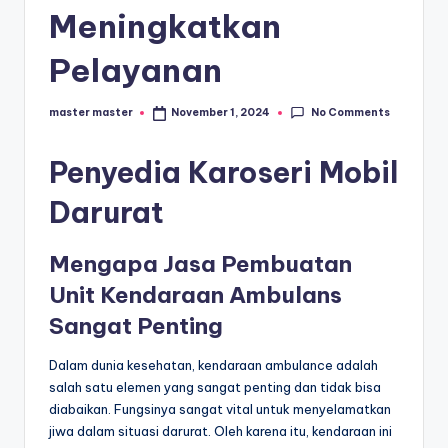
s
Meningkatkan
e
Pelayanan
ri
No Comments
master master
November 1, 2024
Posted
by
Penyedia Karoseri Mobil
Darurat
Mengapa Jasa Pembuatan
Unit Kendaraan Ambulans
Sangat Penting
Dalam dunia kesehatan, kendaraan ambulance adalah
salah satu elemen yang sangat penting dan tidak bisa
diabaikan. Fungsinya sangat vital untuk menyelamatkan
jiwa dalam situasi darurat. Oleh karena itu, kendaraan ini