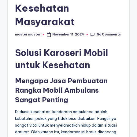
s
Kesehatan
e
Masyarakat
ri
No Comments
master master
November 11, 2024
Posted
by
Solusi Karoseri Mobil
untuk Kesehatan
Mengapa Jasa Pembuatan
Rangka Mobil Ambulans
Sangat Penting
Di dunia kesehatan, kendaraan ambulance adalah
kebutuhan pokok yang tidak bisa diabaikan. Fungsinya
sangat vital untuk menyelamatkan hidup dalam situasi
darurat. Oleh karena itu, kendaraan ini harus dirancang