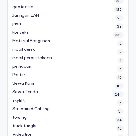
331
geotextile
193
Jaringan LAN
23
jasa
39
konveksi
339
Material Bangunan
2
mobil derek
2
mobil perpustakaan
1
pemadam
6
Router
16
Sewa Kursi
101
Sewa Tenda
244
skylift
5
Structured Cabling
31
towing
34
truck tangki
12
Videotron