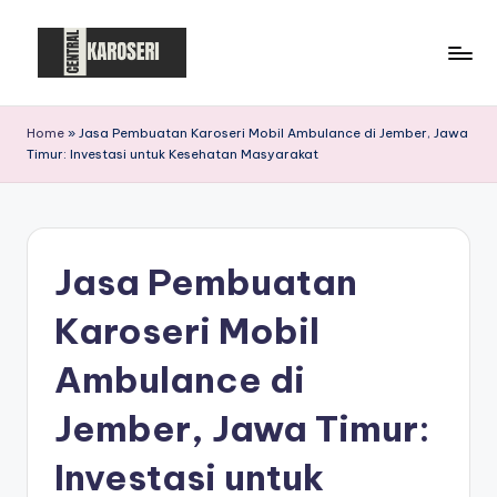
Skip
to
C
Central
content
Karoseri
e
Home
»
Jasa Pembuatan Karoseri Mobil Ambulance di Jember, Jawa
Timur: Investasi untuk Kesehatan Masyarakat
n
t
r
Jasa Pembuatan
a
l
Karoseri Mobil
K
Ambulance di
a
Jember, Jawa Timur:
r
o
Investasi untuk