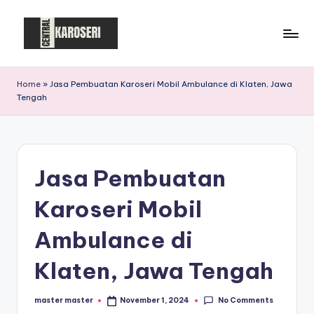
Skip
to
C
Central
content
Karoseri
e
Home
»
Jasa Pembuatan Karoseri Mobil Ambulance di Klaten, Jawa
Tengah
n
t
r
Jasa Pembuatan
a
l
Karoseri Mobil
K
Ambulance di
a
Klaten, Jawa Tengah
r
o
No Comments
master master
November 1, 2024
Posted
by