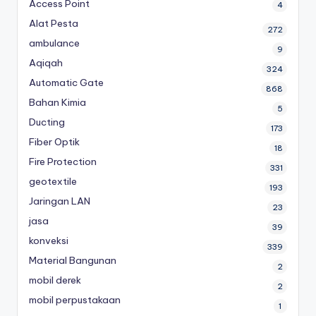
Access Point
4
Alat Pesta
272
ambulance
9
Aqiqah
324
Automatic Gate
868
Bahan Kimia
5
Ducting
173
Fiber Optik
18
Fire Protection
331
geotextile
193
Jaringan LAN
23
jasa
39
konveksi
339
Material Bangunan
2
mobil derek
2
mobil perpustakaan
1