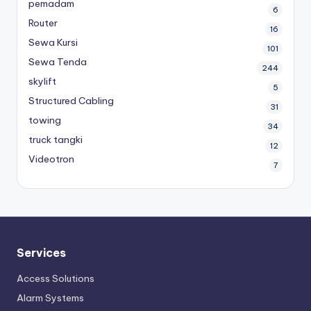
pemadam
6
Router
16
Sewa Kursi
101
Sewa Tenda
244
skylift
5
Structured Cabling
31
towing
34
truck tangki
12
Videotron
7
Services
Access Solutions
Alarm Systems