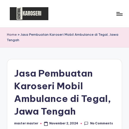
Skip
to
C
Central
content
Karoseri
e
Home
»
Jasa Pembuatan Karoseri Mobil Ambulance di Tegal, Jawa
Tengah
n
t
r
Jasa Pembuatan
a
l
Karoseri Mobil
K
Ambulance di Tegal,
a
Jawa Tengah
r
o
No Comments
master master
November 2, 2024
Posted
by