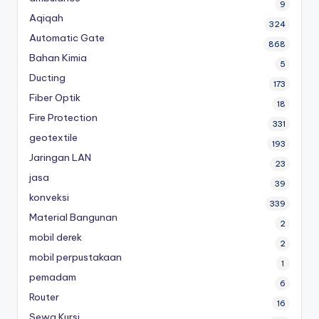
9
Aqiqah
324
Automatic Gate
868
Bahan Kimia
5
Ducting
173
Fiber Optik
18
Fire Protection
331
geotextile
193
Jaringan LAN
23
jasa
39
konveksi
339
Material Bangunan
2
mobil derek
2
mobil perpustakaan
1
pemadam
6
Router
16
Sewa Kursi