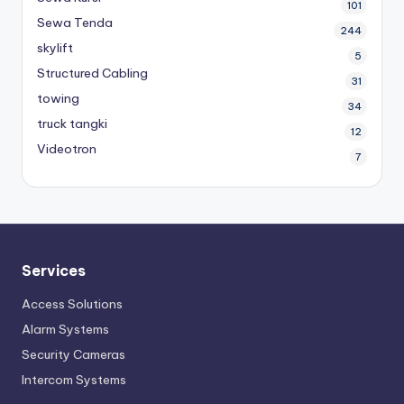
101
Sewa Tenda
244
skylift
5
Structured Cabling
31
towing
34
truck tangki
12
Videotron
7
Services
Access Solutions
Alarm Systems
Security Cameras
Intercom Systems