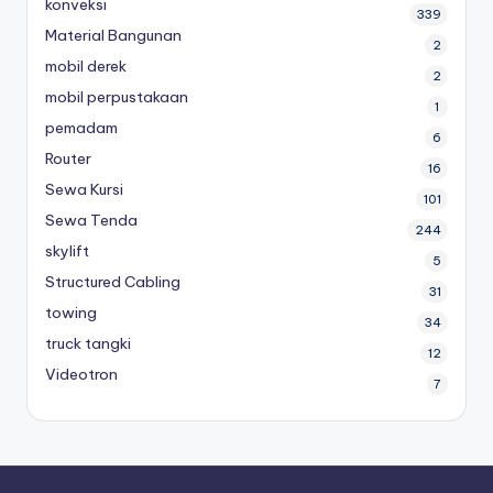
konveksi
339
Material Bangunan
2
mobil derek
2
mobil perpustakaan
1
pemadam
6
Router
16
Sewa Kursi
101
Sewa Tenda
244
skylift
5
Structured Cabling
31
towing
34
truck tangki
12
Videotron
7