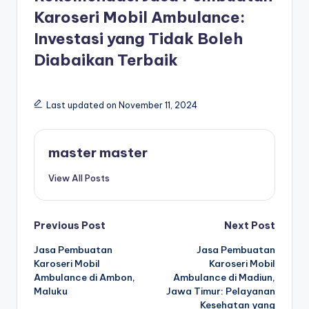
Karoseri Mobil Ambulance:
Investasi yang Tidak Boleh
Diabaikan Terbaik
Last updated on November 11, 2024
master master
View All Posts
Post
Previous Post
Next Post
Jasa Pembuatan
Jasa Pembuatan
navigation
Karoseri Mobil
Karoseri Mobil
Ambulance di Ambon,
Ambulance di Madiun,
Maluku
Jawa Timur: Pelayanan
Kesehatan yang