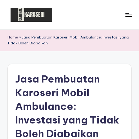
Skip
to
C
Central
content
Karoseri
e
Home
»
Jasa Pembuatan Karoseri Mobil Ambulance: Investasi yang
Tidak Boleh Diabaikan
n
t
r
Jasa Pembuatan
a
l
Karoseri Mobil
K
Ambulance:
a
Investasi yang Tidak
r
o
Boleh Diabaikan