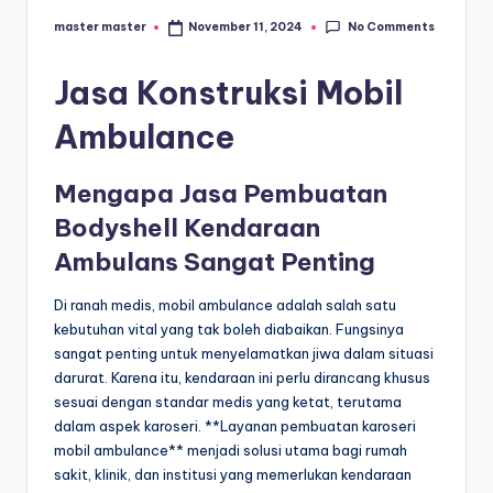
s
No Comments
master master
November 11, 2024
e
Posted
by
ri
Jasa Konstruksi Mobil
Ambulance
Mengapa Jasa Pembuatan
Bodyshell Kendaraan
Ambulans Sangat Penting
Di ranah medis, mobil ambulance adalah salah satu
kebutuhan vital yang tak boleh diabaikan. Fungsinya
sangat penting untuk menyelamatkan jiwa dalam situasi
darurat. Karena itu, kendaraan ini perlu dirancang khusus
sesuai dengan standar medis yang ketat, terutama
dalam aspek karoseri. **Layanan pembuatan karoseri
mobil ambulance** menjadi solusi utama bagi rumah
sakit, klinik, dan institusi yang memerlukan kendaraan