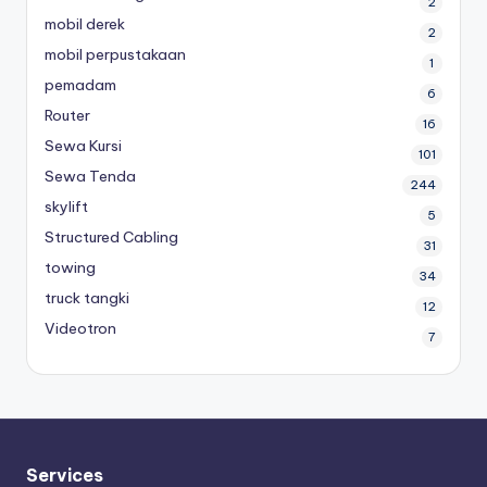
2
mobil derek
2
mobil perpustakaan
1
pemadam
6
Router
16
Sewa Kursi
101
Sewa Tenda
244
skylift
5
Structured Cabling
31
towing
34
truck tangki
12
Videotron
7
Services