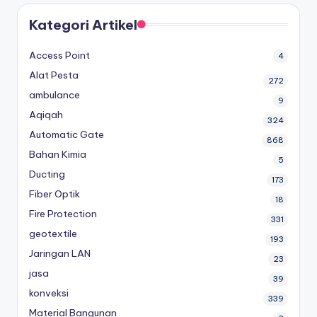
Kategori Artikel
Access Point
4
Alat Pesta
272
ambulance
9
Aqiqah
324
Automatic Gate
868
Bahan Kimia
5
Ducting
173
Fiber Optik
18
Fire Protection
331
geotextile
193
Jaringan LAN
23
jasa
39
konveksi
339
Material Bangunan