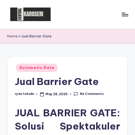
Skip
to
C
Central
content
Karoseri
e
Home
»
Jual Barrier Gate
n
t
r
Posted
Automatic Gate
in
a
Jual Barrier Gate
l
K
No Comments
ryan tokabi
May 28, 2025
Posted
by
a
JUAL BARRIER GATE:
r
Solusi Spektakuler
o