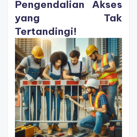
s
Pengendalian Akses
e
yang Tak
ri
Tertandingi!