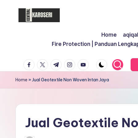
Skip
to
C
Central
content
Home
aqiqa
Karoseri
e
Fire Protection | Panduan Lengka
n
facebook.com
twitter.com
t.me
instagram.com
youtube.com
t
r
Home
»
Jual Geotextile Non Woven Intan Jaya
a
l
K
Jual Geotextile N
a