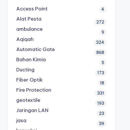
Access Point
4
Alat Pesta
272
ambulance
9
Aqiqah
324
Automatic Gate
868
Bahan Kimia
5
Ducting
173
Fiber Optik
18
Fire Protection
331
geotextile
193
Jaringan LAN
23
jasa
39