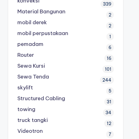
konveksi
339
Material Bangunan
2
mobil derek
2
mobil perpustakaan
1
pemadam
6
Router
16
Sewa Kursi
101
Sewa Tenda
244
skylift
5
Structured Cabling
31
towing
34
truck tangki
12
Videotron
7