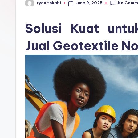
No Comm
June 9, 2025
ryan tokabi
r
Posted
by
o
Solusi Kuat untu
s
Jual Geotextile N
e
ri