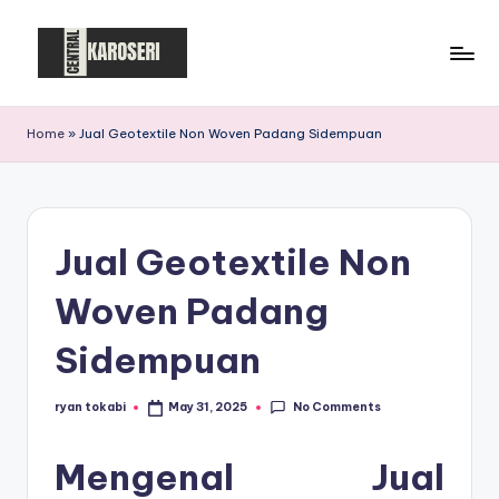
Skip
to
C
Central
content
Karoseri
e
Home
»
Jual Geotextile Non Woven Padang Sidempuan
n
t
r
Jual Geotextile Non
a
Woven Padang
l
K
Sidempuan
a
No Comments
ryan tokabi
May 31, 2025
Posted
r
by
o
Mengenal Jual