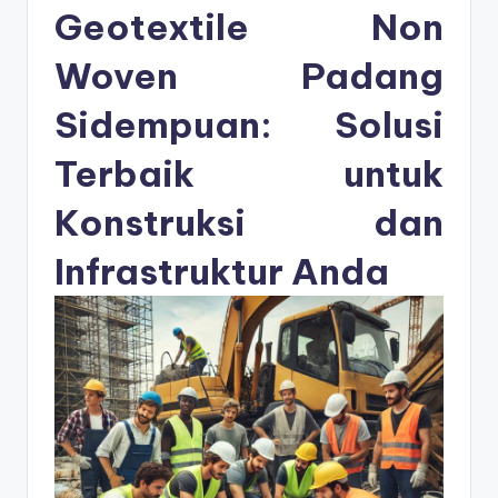
s
Geotextile Non
e
Woven Padang
ri
Sidempuan: Solusi
Terbaik untuk
Konstruksi dan
Infrastruktur Anda