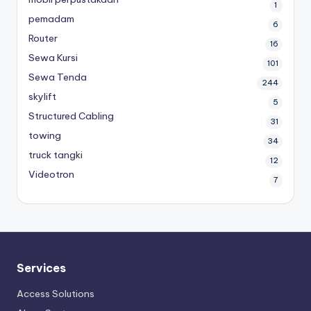
1
pemadam
6
Router
16
Sewa Kursi
101
Sewa Tenda
244
skylift
5
Structured Cabling
31
towing
34
truck tangki
12
Videotron
7
Services
Access Solutions