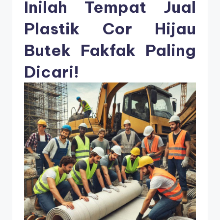
s
Inilah Tempat Jual
e
Plastik Cor Hijau
ri
Butek Fakfak Paling
Dicari!