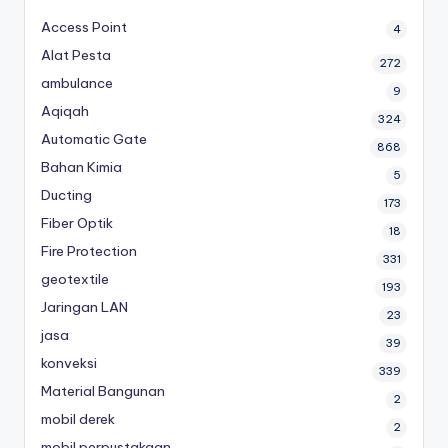
Access Point
4
Alat Pesta
272
ambulance
9
Aqiqah
324
Automatic Gate
868
Bahan Kimia
5
Ducting
173
Fiber Optik
18
Fire Protection
331
geotextile
193
Jaringan LAN
23
jasa
39
konveksi
339
Material Bangunan
2
mobil derek
2
mobil perpustakaan