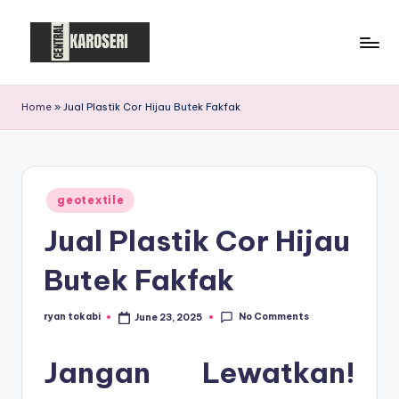
Skip
to
C
Central
content
Karoseri
e
Home
»
Jual Plastik Cor Hijau Butek Fakfak
n
t
r
Posted
geotextile
in
a
Jual Plastik Cor Hijau
l
Butek Fakfak
K
a
No Comments
ryan tokabi
June 23, 2025
Posted
by
r
Jangan Lewatkan!
o