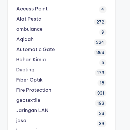
Access Point
4
Alat Pesta
272
ambulance
9
Aqiqah
324
Automatic Gate
868
Bahan Kimia
5
Ducting
173
Fiber Optik
18
Fire Protection
331
geotextile
193
Jaringan LAN
23
jasa
39