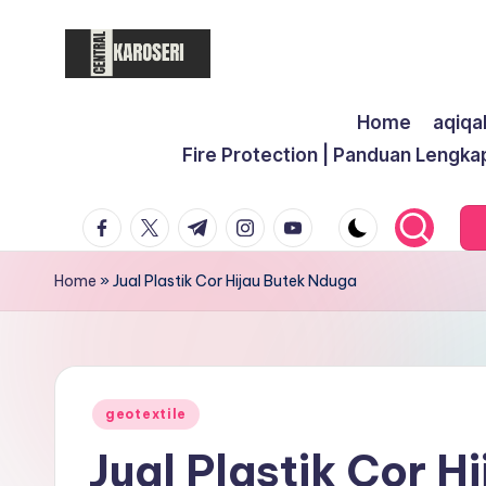
Skip
to
C
Central
content
Home
aqiqa
Karoseri
e
Fire Protection | Panduan Lengka
n
facebook.com
twitter.com
t.me
instagram.com
youtube.com
t
r
Home
»
Jual Plastik Cor Hijau Butek Nduga
a
l
K
Posted
geotextile
in
Jual Plastik Cor H
a