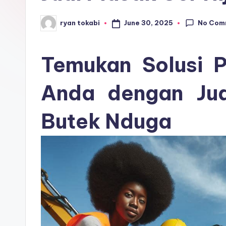
r
No Com
June 30, 2025
ryan tokabi
Posted
o
by
s
Temukan Solusi P
e
Anda dengan Jual
ri
Butek Nduga