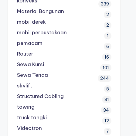
konveksi
339
Material Bangunan
2
mobil derek
2
mobil perpustakaan
1
pemadam
6
Router
16
Sewa Kursi
101
Sewa Tenda
244
skylift
5
Structured Cabling
31
towing
34
truck tangki
12
Videotron
7