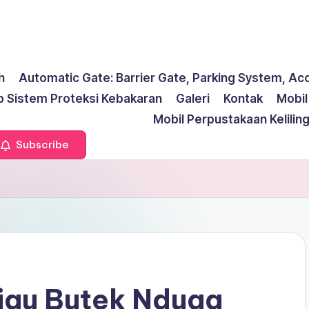
h
Automatic Gate: Barrier Gate, Parking System, Ac
p Sistem Proteksi Kebakaran
Galeri
Kontak
Mobi
Mobil Perpustakaan Kelilin
Subscribe
ijau Butek Nduga