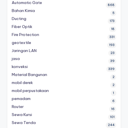
Automatic Gate
868
Bahan Kimia
5
Ducting
173
Fiber Optik
18
Fire Protection
331
geotextile
193
Jaringan LAN
23
jasa
39
konveksi
339
Material Bangunan
2
mobil derek
2
mobil perpustakaan
1
pemadam
6
Router
16
Sewa Kursi
101
Sewa Tenda
244