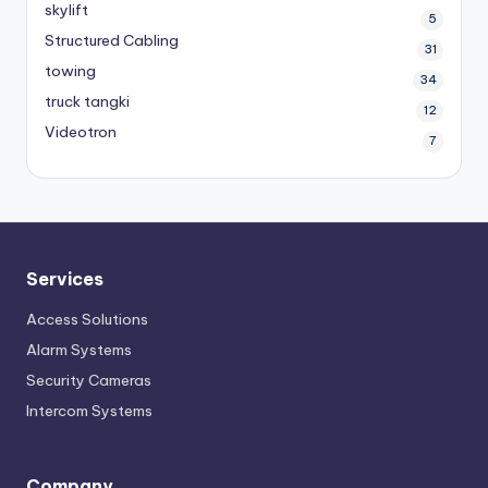
skylift
5
Structured Cabling
31
towing
34
truck tangki
12
Videotron
7
Services
Access Solutions
Alarm Systems
Security Cameras
Intercom Systems
Company