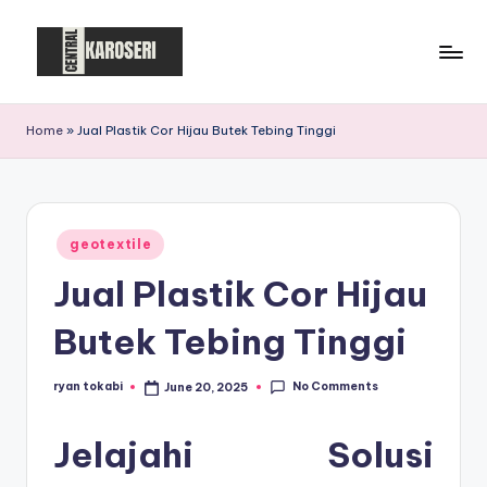
Skip
to
C
Central
content
Karoseri
e
Home
»
Jual Plastik Cor Hijau Butek Tebing Tinggi
n
t
r
Posted
geotextile
in
a
Jual Plastik Cor Hijau
l
Butek Tebing Tinggi
K
a
No Comments
ryan tokabi
June 20, 2025
Posted
by
r
Jelajahi Solusi
o