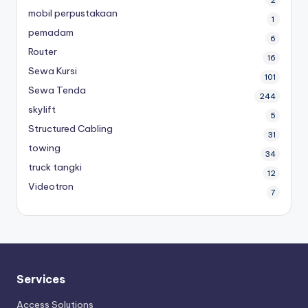
mobil perpustakaan
1
pemadam
6
Router
16
Sewa Kursi
101
Sewa Tenda
244
skylift
5
Structured Cabling
31
towing
34
truck tangki
12
Videotron
7
Services
Access Solutions