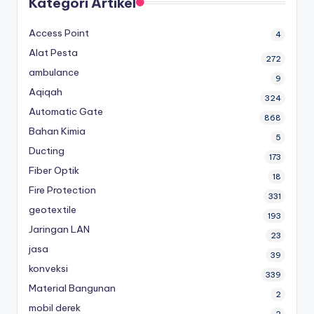
Kategori Artikel
Access Point
4
Alat Pesta
272
ambulance
9
Aqiqah
324
Automatic Gate
868
Bahan Kimia
5
Ducting
173
Fiber Optik
18
Fire Protection
331
geotextile
193
Jaringan LAN
23
jasa
39
konveksi
339
Material Bangunan
2
mobil derek
2