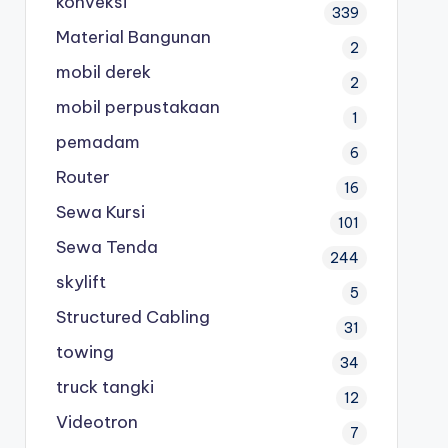
konveksi
339
Material Bangunan
2
mobil derek
2
mobil perpustakaan
1
pemadam
6
Router
16
Sewa Kursi
101
Sewa Tenda
244
skylift
5
Structured Cabling
31
towing
34
truck tangki
12
Videotron
7