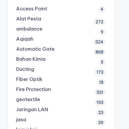
Access Point
4
Alat Pesta
272
ambulance
9
Aqiqah
324
Automatic Gate
868
Bahan Kimia
5
Ducting
173
Fiber Optik
18
Fire Protection
331
geotextile
193
Jaringan LAN
23
jasa
39