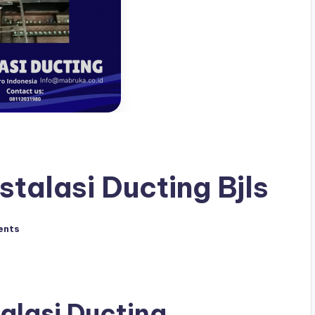
stalasi Ducting Bjls
ents
alasi Ducting