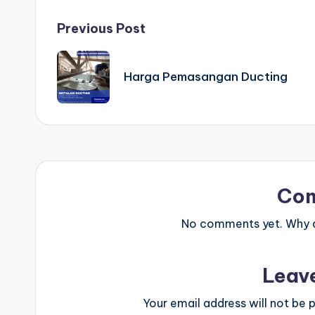
Post
Previous Post
navigation
Harga Pemasangan Ducting
Co
No comments yet. Why do
Leav
Your email address will not be p