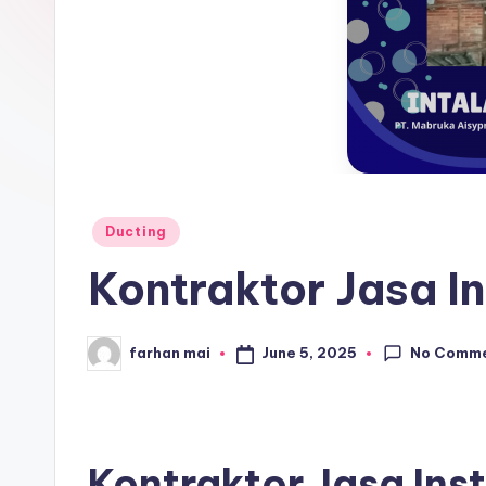
r
o
s
e
ri
Posted
Ducting
in
Kontraktor Jasa In
No Comm
June 5, 2025
farhan mai
Posted
by
Kontraktor Jasa Inst