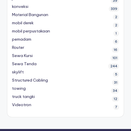
39
konveksi
339
Material Bangunan
2
mobil derek
2
mobil perpustakaan
1
pemadam
6
Router
16
Sewa Kursi
101
Sewa Tenda
244
skylift
5
Structured Cabling
31
towing
34
truck tangki
12
Videotron
7