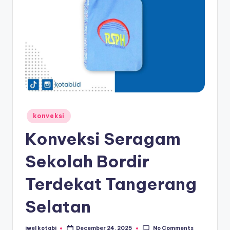
s
e
ri
Posted
konveksi
in
Konveksi Seragam
Sekolah Bordir
Terdekat Tangerang
Selatan
No Comments
iwel kotabi
December 24, 2025