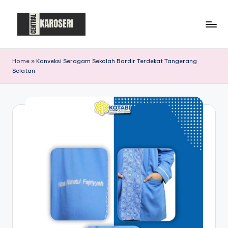
Skip
to
C
Central
content
Karoseri
e
Home
»
Konveksi Seragam Sekolah Bordir Terdekat Tangerang
Selatan
n
t
r
a
l
K
a
r
o